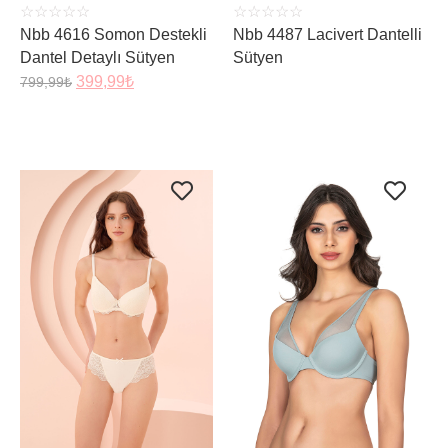
☆
☆
☆
☆
☆
☆
☆
☆
☆
☆
Nbb 4616 Somon Destekli
Nbb 4487 Lacivert Dantelli
Dantel Detaylı Sütyen
Sütyen
399,99
₺
799,99
₺
ÜRÜNÜ İNCELE
ÜRÜNÜ İNCELE