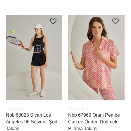
ÜRÜNÜ İNCELE
ÜRÜNÜ İNCELE
☆
☆
☆
☆
☆
☆
☆
☆
☆
☆
Nbb 68023 Siyah Los
Nbb 67969 Oranj Pembe
Angeles 96 Sütyenli Şort
Carcee Önden Düğmeli
Takımı
Pijama Takımı