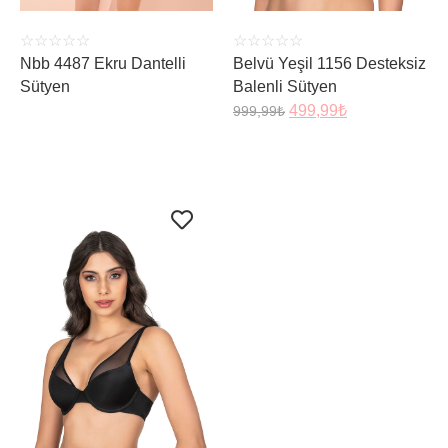
☆
☆
☆
☆
☆
☆
☆
☆
☆
☆
Nbb 4487 Ekru Dantelli
Belvü Yeşil 1156 Desteksiz
Sütyen
Balenli Sütyen
499,99
₺
999,99
₺
ÜRÜNÜ İNCELE