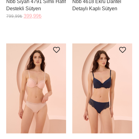
Nbb Siyah 4791 Simli Hafif
Nbb 4618 Ekru Dantel
Destekli Sütyen
Detaylı Kaplı Sütyen
399,99
₺
799,99
₺
ÜRÜNÜ İNCELE
ÜRÜNÜ İNCELE