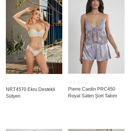
ÜRÜNÜ İNCELE
ÜRÜNÜ İNCELE
☆
☆
☆
☆
☆
☆
☆
☆
☆
☆
Pierre Cardin PRC450
NRT4570 Ekru Destekli
Royal Saten Şort Takım
Sütyen