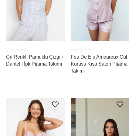
ÜRÜNÜ İNCELE
ÜRÜNÜ İNCELE
☆
☆
☆
☆
☆
☆
☆
☆
☆
☆
Feu De Elu Amoureux Gül
Gri Renkli Pamuklu Çizgili
Kurusu Kısa Saten Pijama
Dantelli İpli Pijama Takımı
Takımı