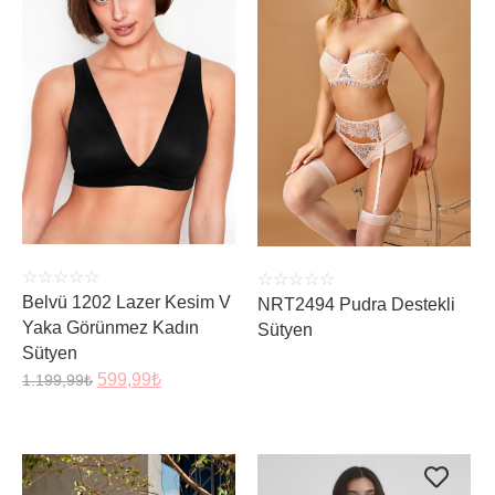
ÜRÜNÜ İNCELE
ÜRÜNÜ İNCELE
☆
☆
☆
☆
☆
☆
☆
☆
☆
☆
Belvü 1202 Lazer Kesim V
NRT2494 Pudra Destekli
Yaka Görünmez Kadın
Sütyen
Sütyen
599,99
₺
1.199,99
₺