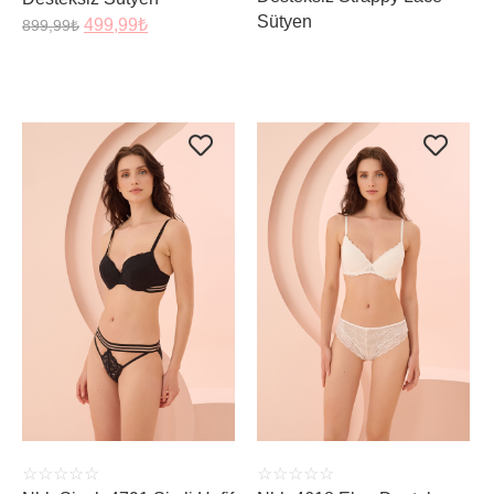
Sütyen
499,99
₺
899,99
₺
ÜRÜNÜ İNCELE
ÜRÜNÜ İNCELE
☆
☆
☆
☆
☆
☆
☆
☆
☆
☆