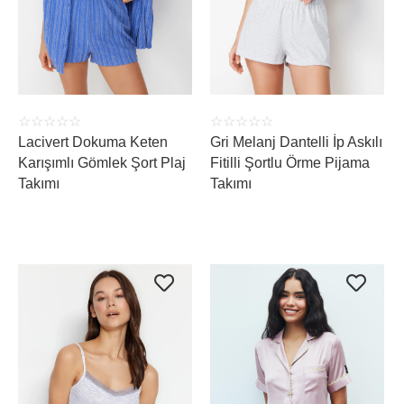
ÜRÜNÜ İNCELE
ÜRÜNÜ İNCELE
☆
☆
☆
☆
☆
☆
☆
☆
☆
☆
Lacivert Dokuma Keten
Gri Melanj Dantelli İp Askılı
Karışımlı Gömlek Şort Plaj
Fitilli Şortlu Örme Pijama
Takımı
Takımı