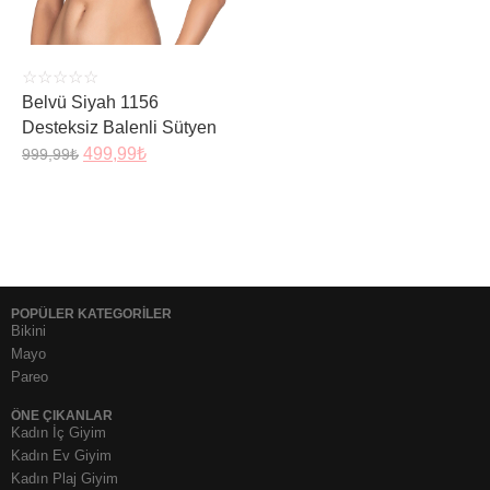
☆
☆
☆
☆
☆
Belvü Siyah 1156
Desteksiz Balenli Sütyen
499,99
₺
999,99
₺
POPÜLER KATEGORİLER
Bikini
Mayo
Pareo
ÖNE ÇIKANLAR
Kadın İç Giyim
Kadın Ev Giyim
Kadın Plaj Giyim