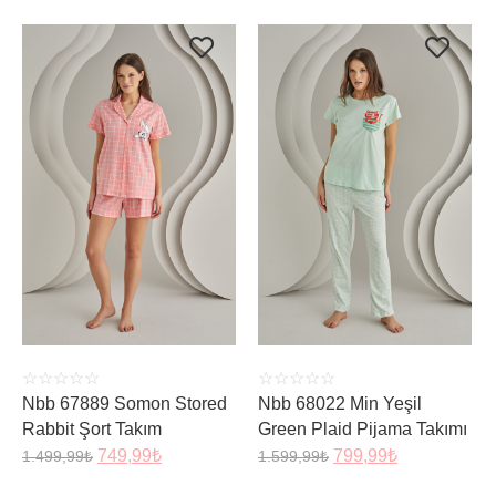
ÜRÜNÜ İNCELE
ÜRÜNÜ İNCELE
☆
☆
☆
☆
☆
☆
☆
☆
☆
☆
Nbb 67889 Somon Stored
Nbb 68022 Min Yeşil
Rabbit Şort Takım
Green Plaid Pijama Takımı
749,99
₺
799,99
₺
1.499,99
₺
1.599,99
₺