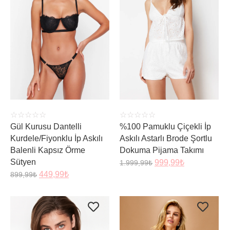
ÜRÜNÜ İNCELE
ÜRÜNÜ İNCELE
☆
☆
☆
☆
☆
☆
☆
☆
☆
☆
Gül Kurusu Dantelli
%100 Pamuklu Çiçekli İp
Kurdele/Fiyonklu İp Askılı
Askılı Astarlı Brode Şortlu
Balenli Kapsız Örme
Dokuma Pijama Takımı
Sütyen
999,99
₺
1.999,99
₺
449,99
₺
899,99
₺