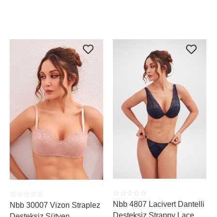
ÜRÜNÜ İNCELE
ÜRÜNÜ İNCELE
☆
☆
☆
☆
☆
☆
☆
☆
☆
☆
Nbb 4807 Lacivert Dantelli
Nbb 30007 Vizon Straplez
Desteksiz Strappy Lace
Desteksiz Sütyen