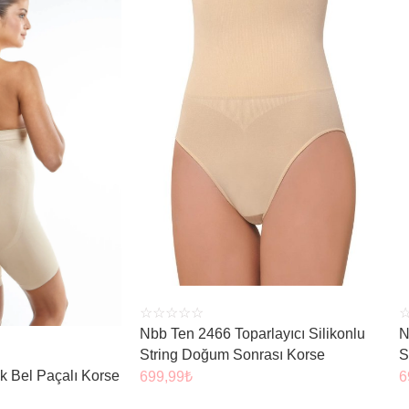
ÜRÜNÜ İNCELE
 İNCELE
☆
☆
☆
☆
☆
Nbb Ten 2466 Toparlayıcı Silikonlu
N
String Doğum Sonrası Korse
S
k Bel Paçalı Korse
699,99
₺
6