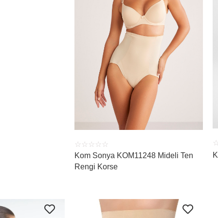
ÜRÜNÜ İNCELE
☆
☆
☆
☆
☆
K
Kom Sonya KOM11248 Mideli Ten
Rengi Korse