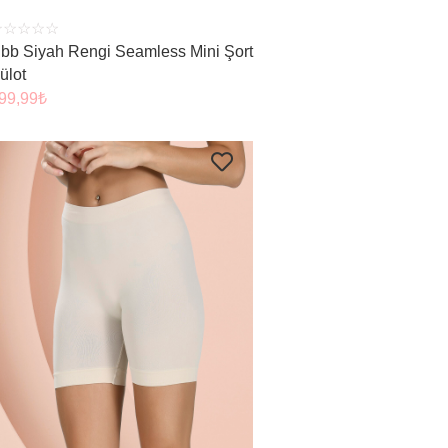
☆
☆
☆
☆
☆
bb Siyah Rengi Seamless Mini Şort
ülot
99,99
₺
ÜRÜNÜ İNCELE