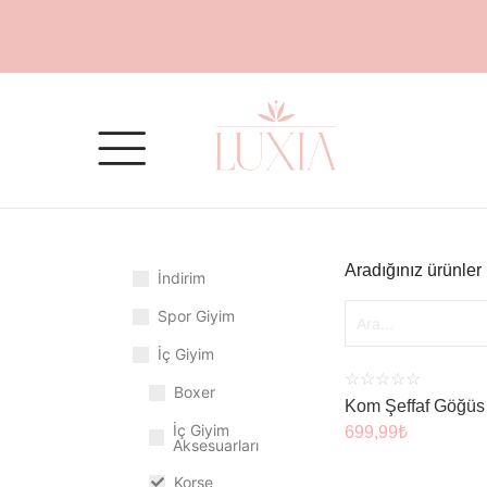
SEPET
Aradığınız ürünler
İndirim
Spor Giyim
İç Giyim
☆
☆
☆
☆
☆
Boxer
Kom Şeffaf Göğüs
İç Giyim
699,99
₺
Aksesuarları
Korse