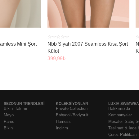
☆
☆
☆
☆
☆
amless Mini Şort
Nbb Siyah 2007 Seamless Kısa Şort
N
Külot
K
399,99
₺
SEZONUN TRENDLERI
KOLEKSIYONLAR
LUXIA SWIMWE
Bikini Takımı
Private Collection
Hakkımızda
Mayo
Babydoll/Bodysuit
Kampanyalar
Pareo
Harness
Mesafeli Satış 
Bikini
İndirim
Teslimat & İade 
Çerez Politikası