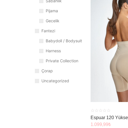
Sabahlık
Pijama
Gecelik
Fantezi
Babydoll / Bodysuit
Harness
Private Collection
Çorap
ÜRÜNÜ
Uncategorized
☆
☆
☆
☆
☆
Espuar 120 Yükse
1.099,99
₺