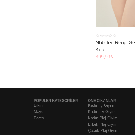
☆
☆
☆
☆
☆
Nbb Ten Rengi Se
Külot
399,99
₺
POPÜLER KATEGORİLER
ÖNE ÇIKANLAR
Bikini
Kadın İç Giyim
Mayo
Kadın Ev Giyim
Pareo
Kadın Plaj Giyim
Erkek Plaj Giyim
Çocuk Plaj Giyim