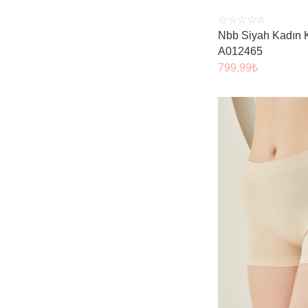
☆
☆
☆
☆
☆
Nbb Siyah Kadın 
A012465
799,99
₺
ÜRÜNÜ