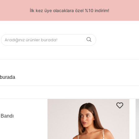
İlk kez üye olacaklara özel %10 indirim!
E EKLE
 burada
 Bandı