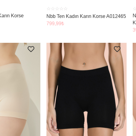
☆
☆
☆
☆
☆
Karın Korse
N
Nbb Ten Kadın Karın Korse A012465
K
799,99
₺
3
 İNCELE
ÜRÜNÜ İNCELE