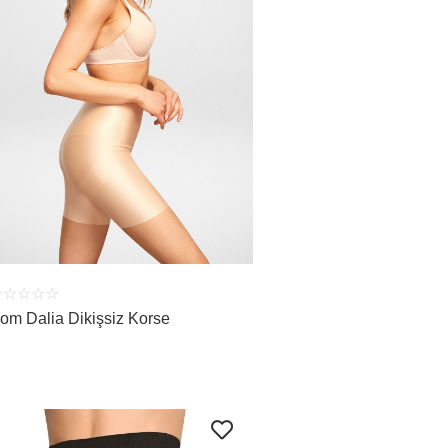
ÜRÜNÜ İNCELE
☆
☆
☆
☆
☆
om Dalia Dikişsiz Korse