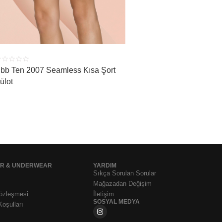
☆
☆
☆
☆
☆
bb Ten 2007 Seamless Kısa Şort
ülot
AR & UNDERWEAR
YARDIM
Sıkça Sorulan Sorular
Mağazadan Değişim
Sözleşmesi
İletişim
SOSYAL MEDYA
Koşulları