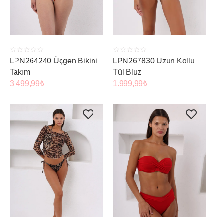
☆
☆
☆
☆
☆
☆
☆
☆
☆
☆
LPN264240 Üçgen Bikini
LPN267830 Uzun Kollu
Takımı
Tül Bluz
3.499,99
₺
1.999,99
₺
ÜRÜNÜ İNCELE
ÜRÜNÜ İNCELE