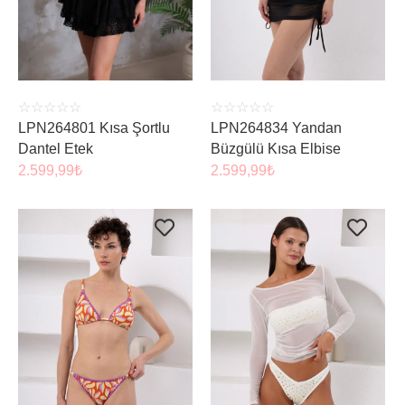
☆
☆
☆
☆
☆
☆
☆
☆
☆
☆
LPN264801 Kısa Şortlu
LPN264834 Yandan
Dantel Etek
Büzgülü Kısa Elbise
2.599,99
₺
2.599,99
₺
ÜRÜNÜ İNCELE
ÜRÜNÜ İNCELE