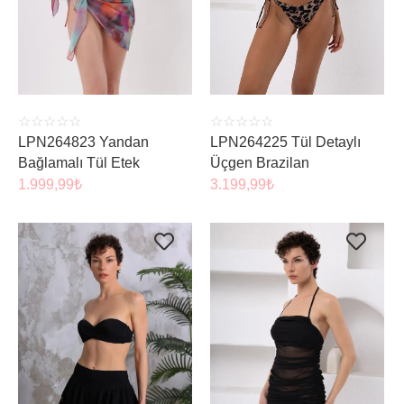
ÜRÜNÜ İNCELE
SEPETE EKLE
☆
☆
☆
☆
☆
☆
☆
☆
☆
☆
LPN264225 Tül Detaylı
LPN264823 Yandan
Üçgen Brazilan
Bağlamalı Tül Etek
3.199,99
₺
1.999,99
₺
ÜRÜNÜ İNCELE
ÜRÜNÜ İNCELE