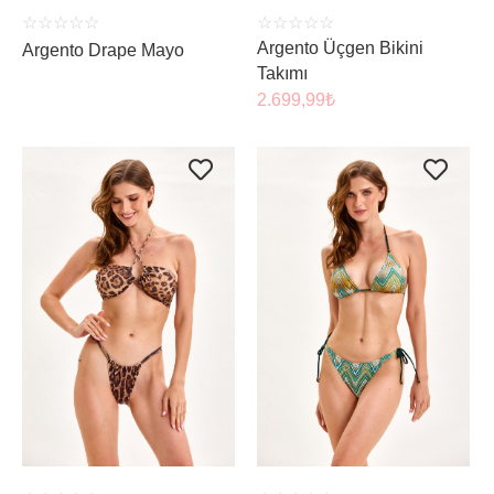
☆
☆
☆
☆
☆
☆
☆
☆
☆
☆
Argento Üçgen Bikini
Argento Drape Mayo
Takımı
2.699,99
₺
ÜRÜNÜ İNCELE
ÜRÜNÜ İNCELE