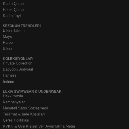
Kadın Çorap
Erkek Çorap
Kadın Tayt
SEZONUN TRENDLERI
Bikini Takımı
Mayo
Pareo
Bikini
KOLEKSIYONLAR
Private Collection
Babydoll/Bodysuit
Harness
İndirim
LUXIA SWIMWEAR & UNDERWEAR
Hakkımızda
Kampanyalar
Mesafeli Satış Sözleşmesi
Teslimat & İade Koşulları
Çerez Politikası
KVKK & Üye Kişisel Veri Aydınlatma Metni