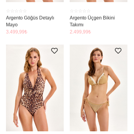
☆
☆
☆
☆
☆
☆
☆
☆
☆
☆
Argento Göğüs Detaylı
Argento Üçgen Bikini
Mayo
Takımı
3.499,99
₺
2.499,99
₺
ÜRÜNÜ İNCELE
ÜRÜNÜ İNCELE