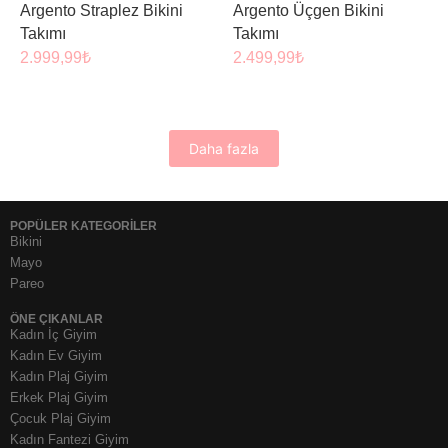
Argento Straplez Bikini
Argento Üçgen Bikini
Takımı
Takımı
2.999,99
₺
2.499,99
₺
Daha fazla
POPÜLER KATEGORİLER
Bikini
Mayo
Pareo
ÖNE ÇIKANLAR
Kadın İç Giyim
Kadın Ev Giyim
Kadın Plaj Giyim
Erkek Plaj Giyim
Çocuk Plaj Giyim
Kadın Fantezi Giyim