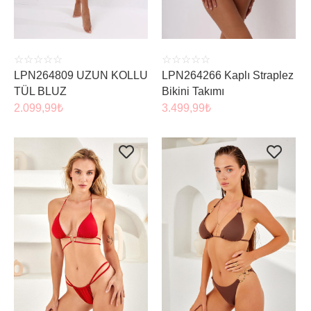
☆
☆
☆
☆
☆
☆
☆
☆
☆
☆
LPN264809 UZUN KOLLU
LPN264266 Kaplı Straplez
TÜL BLUZ
Bikini Takımı
2.099,99
₺
3.499,99
₺
ÜRÜNÜ İNCELE
ÜRÜNÜ İNCELE