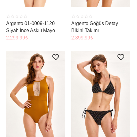
☆
☆
☆
☆
☆
☆
☆
☆
☆
☆
Argento 01-0009-1120
Argento Göğüs Detay
Siyah İnce Askılı Mayo
Bikini Takımı
2.299,99
₺
2.899,99
₺
ÜRÜNÜ İNCELE
ÜRÜNÜ İNCELE