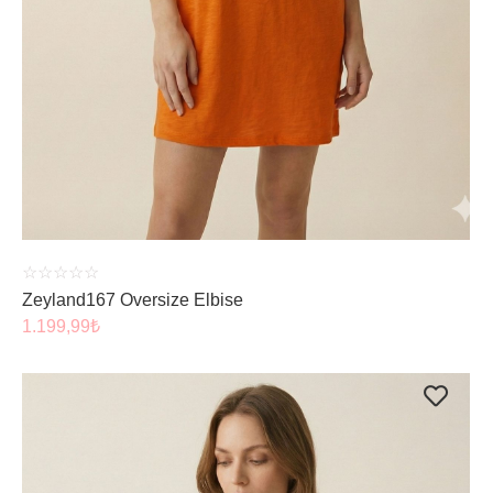
ÜRÜNÜ İNCELE
☆
☆
☆
☆
☆
Zeyland167 Oversize Elbise
1.199,99
₺