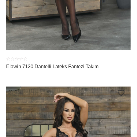
ÜRÜNÜ İNCELE
☆
☆
☆
☆
☆
Elawin 7120 Dantelli Lateks Fantezi Takım