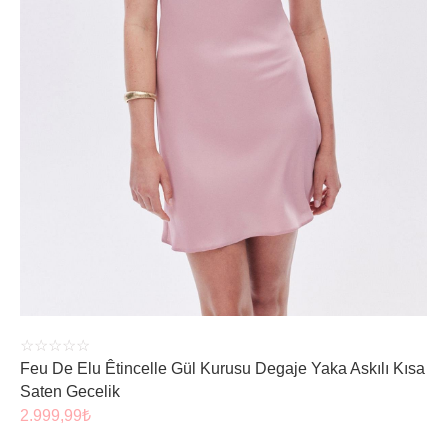
ÜRÜNÜ İNCELE
☆
☆
☆
☆
☆
Feu De Elu Êtincelle Gül Kurusu Degaje Yaka Askılı Kısa
Saten Gecelik
2.999,99
₺