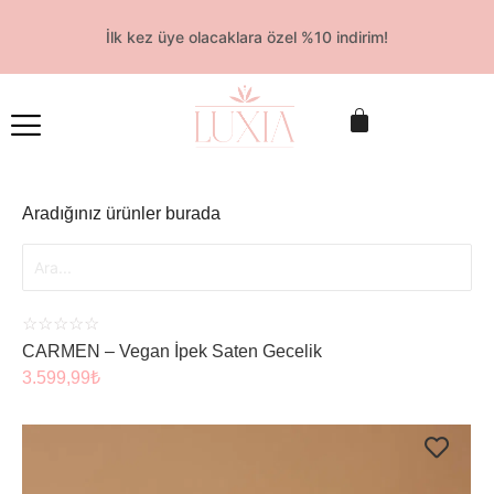
İlk kez üye olacaklara özel %10 indirim!
ÜRÜNÜ İNCELE
Aradığınız ürünler burada
☆
☆
☆
☆
☆
CARMEN – Vegan İpek Saten Gecelik
3.599,99
₺