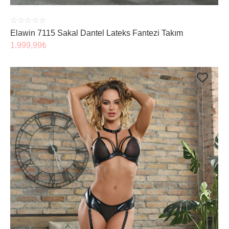
☆
☆
☆
☆
☆
Elawin 7115 Sakal Dantel Lateks Fantezi Takım
1.999,99
₺