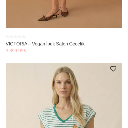
☆
☆
☆
☆
☆
VICTORIA – Vegan İpek Saten Gecelik
3.399,99
₺