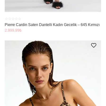
☆
☆
☆
☆
☆
Pierre Cardin Saten Dantelli Kadın Gecelik – 645 Kırmızı
2.999,99
₺