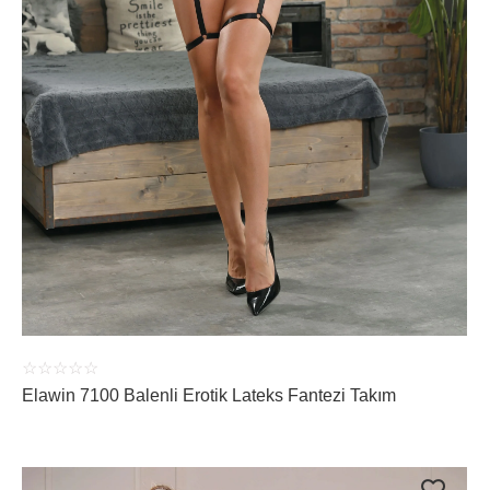
ÜRÜNÜ İNCELE
☆
☆
☆
☆
☆
Elawin 7100 Balenli Erotik Lateks Fantezi Takım