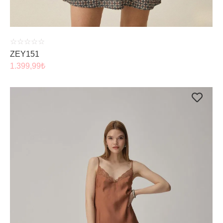
☆
☆
☆
☆
☆
ZEY151
1.399,99
₺