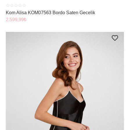
☆
☆
☆
☆
☆
Kom Alisa KOM07563 Bordo Saten Gecelik
2.599,99
₺