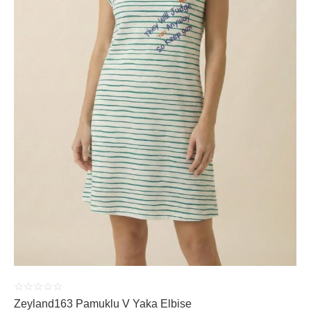
ÜRÜNÜ İNCELE
☆
☆
☆
☆
☆
Zeyland163 Pamuklu V Yaka Elbise