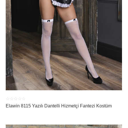
ÜRÜNÜ İNCELE
☆
☆
☆
☆
☆
Elawin 8115 Yazılı Dantelli Hizmetçi Fantezi Kostüm