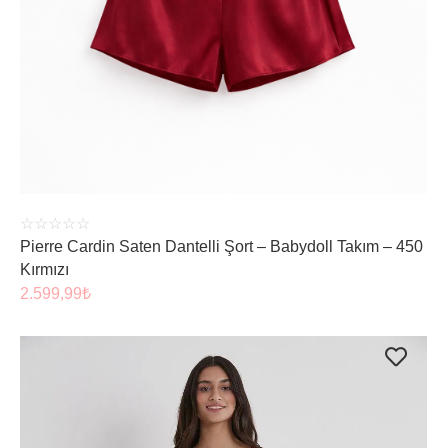
ÜRÜNÜ İNCELE
☆
☆
☆
☆
☆
Pierre Cardin Saten Dantelli Şort – Babydoll Takım – 450
Kırmızı
2.599,99
₺