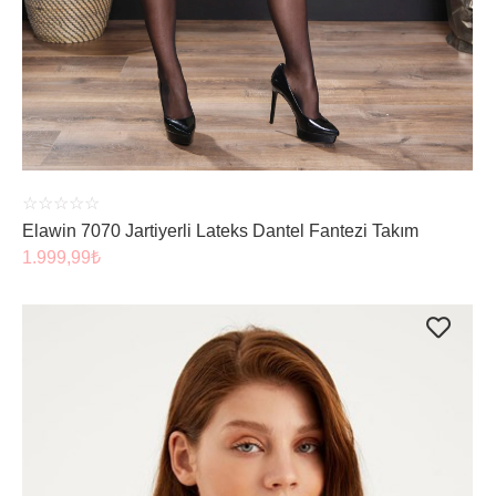
ÜRÜNÜ İNCELE
☆
☆
☆
☆
☆
Elawin 7070 Jartiyerli Lateks Dantel Fantezi Takım
1.999,99
₺