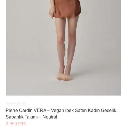
ÜRÜNÜ İNCELE
☆
☆
☆
☆
☆
Pierre Cardin VERA – Vegan İpek Saten Kadın Gecelik
Sabahlık Takımı – Neutral
2.999,99
₺