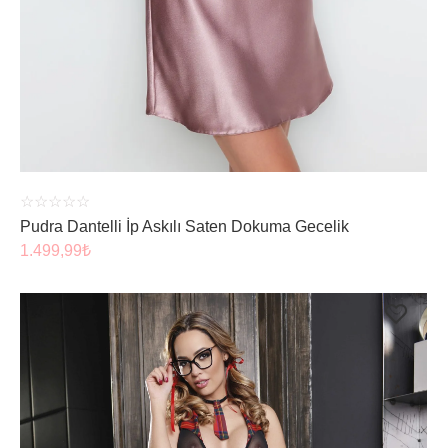
ÜRÜNÜ İNCELE
☆
☆
☆
☆
☆
Pudra Dantelli İp Askılı Saten Dokuma Gecelik
1.499,99
₺