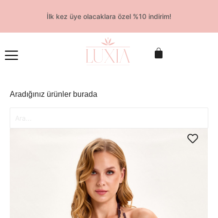
İlk kez üye olacaklara özel %10 indirim!
Aradığınız ürünler burada