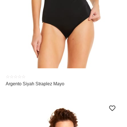
ÜRÜNÜ İNCELE
☆
☆
☆
☆
☆
Argento Siyah Straplez Mayo