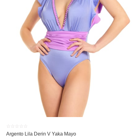
ÜRÜNÜ İNCELE
☆
☆
☆
☆
☆
Argento Lila Derin V Yaka Mayo