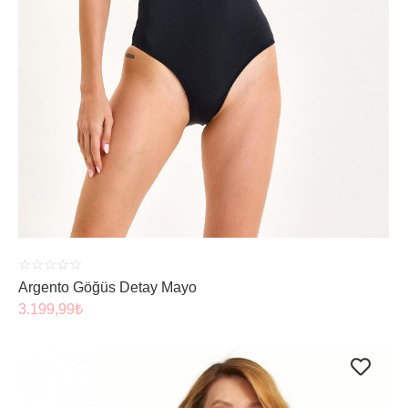
ÜRÜNÜ İNCELE
☆
☆
☆
☆
☆
Argento Göğüs Detay Mayo
3.199,99
₺