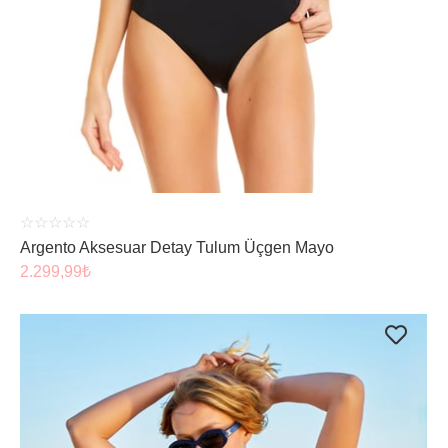
ÜRÜNÜ İNCELE
☆
☆
☆
☆
☆
Argento Aksesuar Detay Tulum Üçgen Mayo
2.299,99
₺