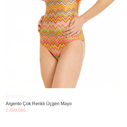
ÜRÜNÜ İNCELE
☆
☆
☆
☆
☆
Argento Çok Renkli Üçgen Mayo
2.499,99
₺