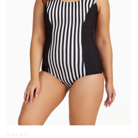
ÜRÜNÜ İNCELE
☆
☆
☆
☆
☆