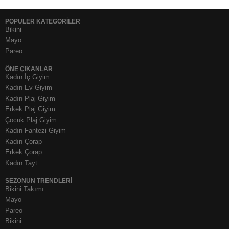
POPÜLER KATEGORİLER
Bikini
Mayo
Pareo
ÖNE ÇIKANLAR
Kadın İç Giyim
Kadın Ev Giyim
Kadın Plaj Giyim
Erkek Plaj Giyim
Çocuk Plaj Giyim
Kadın Fantezi Giyim
Kadın Çorap
Erkek Çorap
Kadın Tayt
SEZONUN TRENDLERI
Bikini Takımı
Mayo
Pareo
Bikini