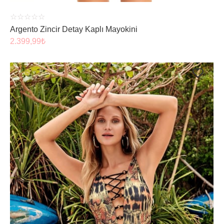
☆
☆
☆
☆
☆
Argento Zincir Detay Kaplı Mayokini
2.399,99
₺