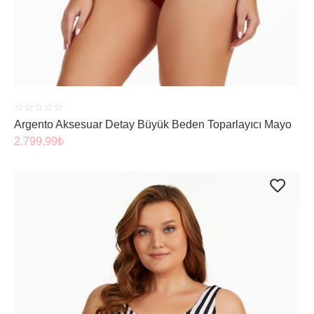
ÜRÜNÜ İNCELE
☆
☆
☆
☆
☆
Argento Aksesuar Detay Büyük Beden Toparlayıcı Mayo
2.799,99
₺