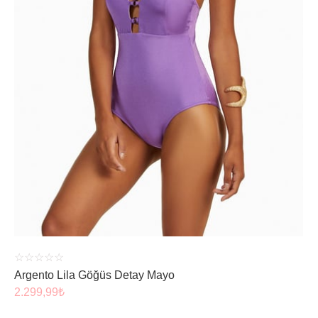
ÜRÜNÜ İNCELE
☆
☆
☆
☆
☆
Argento Lila Göğüs Detay Mayo
2.299,99
₺