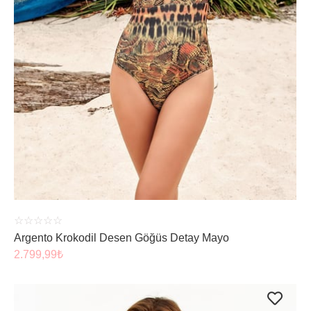
ÜRÜNÜ İNCELE
☆
☆
☆
☆
☆
Argento Krokodil Desen Göğüs Detay Mayo
2.799,99
₺