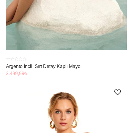
ÜRÜNÜ İNCELE
☆
☆
☆
☆
☆
Argento İncili Sırt Detay Kaplı Mayo
2.499,99
₺