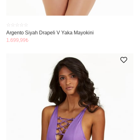
☆
☆
☆
☆
☆
Argento Siyah Drapeli V Yaka Mayokini
1.699,99
₺