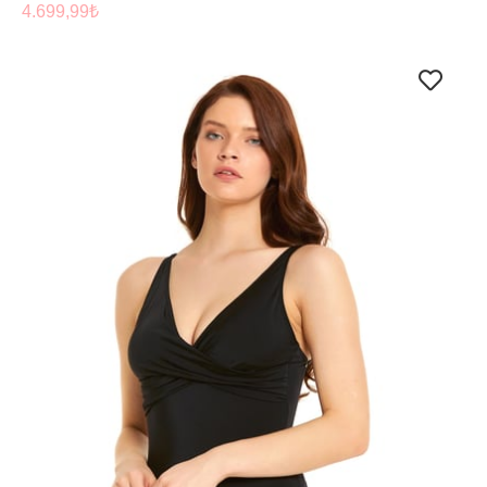
4.699,99
₺