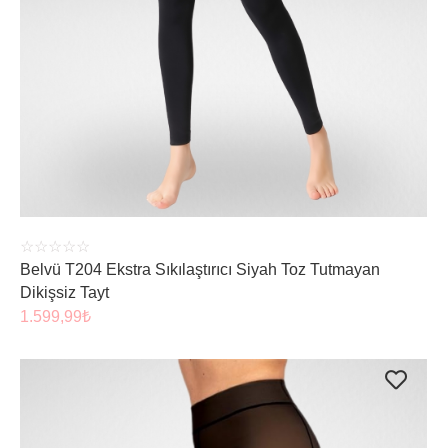
ÜRÜNÜ İNCELE
☆
☆
☆
☆
☆
Belvü T204 Ekstra Sıkılaştırıcı Siyah Toz Tutmayan
Dikişsiz Tayt
1.599,99
₺