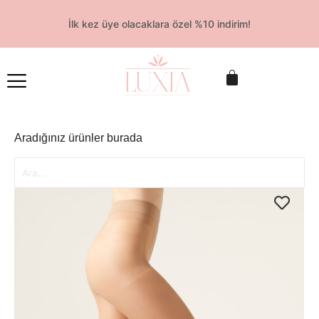
İlk kez üye olacaklara özel %10 indirim!
Aradığınız ürünler burada