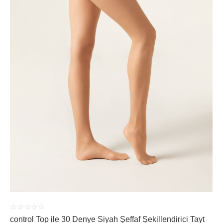
ÜRÜNÜ İNCELE
☆
☆
☆
☆
☆
control Top ile 30 Denye Siyah Şeffaf Şekillendirici Tayt