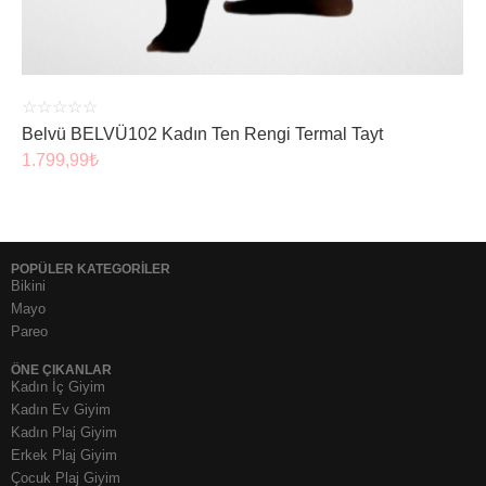
☆
☆
☆
☆
☆
Belvü BELVÜ102 Kadın Ten Rengi Termal Tayt
1.799,99
₺
POPÜLER KATEGORİLER
Bikini
Mayo
Pareo
ÖNE ÇIKANLAR
Kadın İç Giyim
Kadın Ev Giyim
Kadın Plaj Giyim
Erkek Plaj Giyim
Çocuk Plaj Giyim