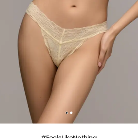
#FeelsLikeNothing