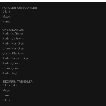
POPÜLER KATEGORİLER
Bikini
Mayo
Pareo
ÖNE ÇIKANLAR
Kadın İç Giyim
Kadın Ev Giyim
Kadın Plaj Giyim
Erkek Plaj Giyim
Çocuk Plaj Giyim
Kadın Fantezi Giyim
Kadın Çorap
Erkek Çorap
Kadın Tayt
SEZONUN TRENDLERI
Bikini Takımı
Mayo
Pareo
Bikini