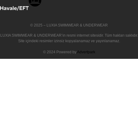
© 2025 – LUXIA SWIMWEAR & UNDERWEAR
LUXIA SWIMWEAR & UNDERWEAR
’in resmi internet sitesidir. Tüm hakları saklıdır.
Site içindeki resimler izinsiz kopyalanamaz ve yayınlanamaz.
© 2024 Powered by
Advertpark