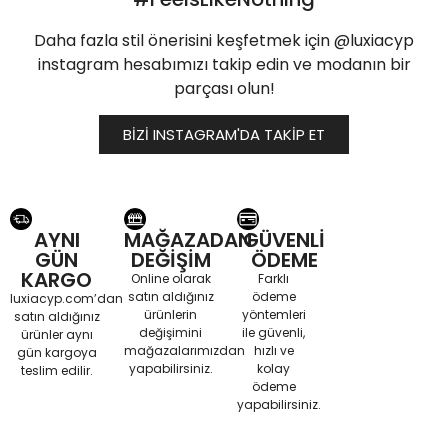
Daha fazla stil önerisini keşfetmek için @luxiacyp
instagram hesabımızı takip edin ve modanın bir
parçası olun!
BİZİ INSTAGRAM'DA TAKİP ET
AYNI
MAĞAZADAN
GÜVENLİ
GÜN
DEĞİŞİM
ÖDEME
KARGO
Online olarak
Farklı
satın aldığınız
ödeme
luxiacyp.com’dan
ürünlerin
yöntemleri
satın aldığınız
değişimini
ile güvenli,
ürünler aynı
mağazalarımızdan
hızlı ve
gün kargoya
yapabilirsiniz.
kolay
teslim edilir.
ödeme
yapabilirsiniz.