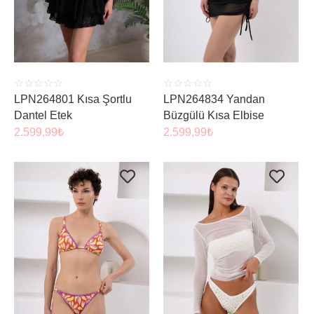
☆
☆
☆
☆
☆
☆
☆
☆
☆
☆
LPN264801 Kısa Şortlu
LPN264834 Yandan
Dantel Etek
Büzgülü Kısa Elbise
2.599,99
₺
2.599,99
₺
ÜRÜNÜ İNCELE
ÜRÜNÜ İNCELE