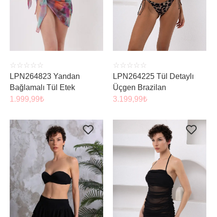
ÜRÜNÜ İNCELE
SEPETE EKLE
☆
☆
☆
☆
☆
☆
☆
☆
☆
☆
LPN264225 Tül Detaylı
LPN264823 Yandan
Üçgen Brazilan
Bağlamalı Tül Etek
3.199,99
₺
1.999,99
₺
ÜRÜNÜ İNCELE
ÜRÜNÜ İNCELE