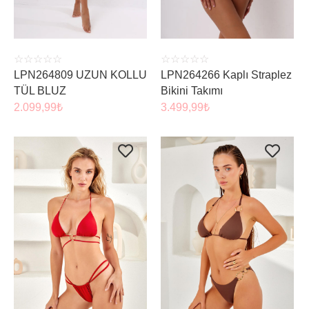
☆
☆
☆
☆
☆
☆
☆
☆
☆
☆
LPN264809 UZUN KOLLU
LPN264266 Kaplı Straplez
TÜL BLUZ
Bikini Takımı
2.099,99
₺
3.499,99
₺
ÜRÜNÜ İNCELE
ÜRÜNÜ İNCELE