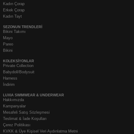
Kadın Çorap
Erkek Çorap
Kadın Tayt
SEZONUN TRENDLERI
Bikini Takımı
Mayo
Pareo
Bikini
KOLEKSIYONLAR
Private Collection
Babydoll/Bodysuit
Harness
İndirim
LUXIA SWIMWEAR & UNDERWEAR
Hakkımızda
Kampanyalar
Mesafeli Satış Sözleşmesi
Teslimat & İade Koşulları
Çerez Politikası
KVKK & Üye Kişisel Veri Aydınlatma Metni