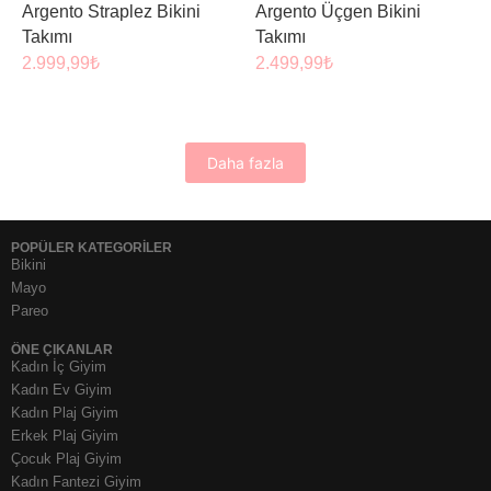
Argento Straplez Bikini
Argento Üçgen Bikini
Takımı
Takımı
2.999,99
₺
2.499,99
₺
Daha fazla
POPÜLER KATEGORİLER
Bikini
Mayo
Pareo
ÖNE ÇIKANLAR
Kadın İç Giyim
Kadın Ev Giyim
Kadın Plaj Giyim
Erkek Plaj Giyim
Çocuk Plaj Giyim
Kadın Fantezi Giyim