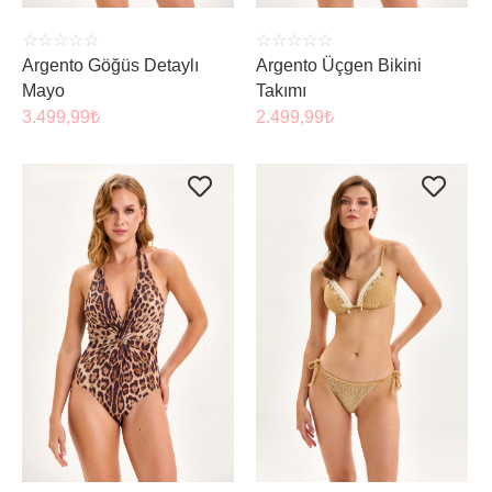
☆
☆
☆
☆
☆
☆
☆
☆
☆
☆
Argento Göğüs Detaylı
Argento Üçgen Bikini
Mayo
Takımı
3.499,99
₺
2.499,99
₺
ÜRÜNÜ İNCELE
ÜRÜNÜ İNCELE