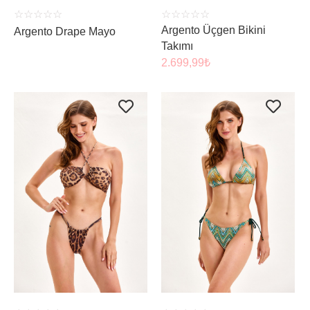
☆
☆
☆
☆
☆
☆
☆
☆
☆
☆
Argento Üçgen Bikini
Argento Drape Mayo
Takımı
2.699,99
₺
ÜRÜNÜ İNCELE
ÜRÜNÜ İNCELE