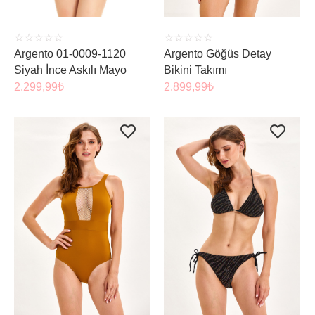
☆
☆
☆
☆
☆
☆
☆
☆
☆
☆
Argento 01-0009-1120
Argento Göğüs Detay
Siyah İnce Askılı Mayo
Bikini Takımı
2.299,99
₺
2.899,99
₺
ÜRÜNÜ İNCELE
ÜRÜNÜ İNCELE