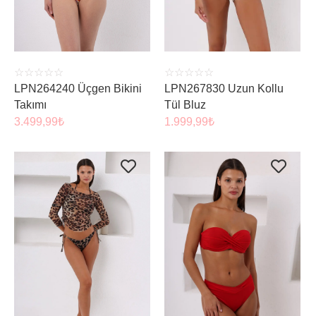
☆
☆
☆
☆
☆
☆
☆
☆
☆
☆
LPN264240 Üçgen Bikini
LPN267830 Uzun Kollu
Takımı
Tül Bluz
3.499,99
₺
1.999,99
₺
ÜRÜNÜ İNCELE
ÜRÜNÜ İNCELE