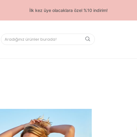
İlk kez üye olacaklara özel %10 indirim!