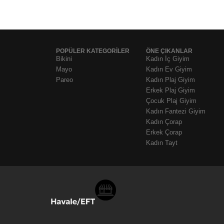
POPÜLER KATEGORİLER
ÖNE ÇIKANLAR
Bikini
Kadın İç Giyim
Mayo
Kadın Ev Giyim
Pareo
Kadın Plaj Giyim
Erkek Plaj Giyim
Çocuk Plaj Giyim
Kadın Fantezi Giyim
Kadın Çorap
Erkek Çorap
Kadın Tayt