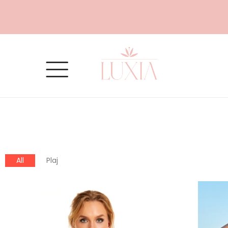
All
Plaj