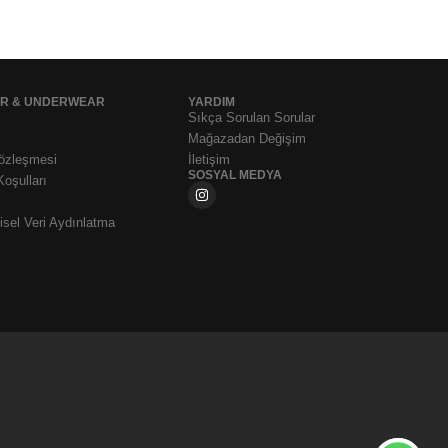
AR & UNDERWEAR
YARDIM
Sıkça Sorulan Sorular
Mağazadan Değişim
Sözleşmesi
İletişim
SOSYAL MEDYA
Koşulları
sel Veri Aydınlatma