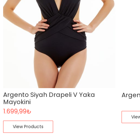
Argento Siyah Drapeli V Yaka
Argen
Mayokini
1.699,99
₺
Vie
View Products