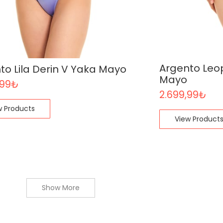
Argento Leo
to Lila Derin V Yaka Mayo
Mayo
,99
₺
2.699,99
₺
w Products
View Product
Show More