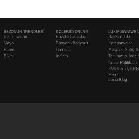
SEZONUN TRENDLERI
KOLEKSIYONLAR
LUXIA SWIMWE
Bikini Takımı
Private Collection
Hakkımızda
Mayo
Babydoll/Bodysuit
Kampanyalar
Pareo
Harness
Mesafeli Satış 
Bikini
İndirim
Teslimat & İade 
Çerez Politikası
KVKK & Üye Kişi
Metni
Luxia Blog