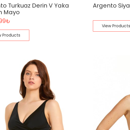
to Turkuaz Derin V Yaka
Argento Siy
n Mayo
,99
₺
View Product
w Products