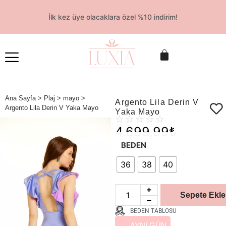
İlk kez üye olacaklara özel %10 indirim!
Ana Sayfa
>
Plaj
>
mayo
>
Argento Lila Derin V
Argento Lila Derin V Yaka Mayo
Yaka Mayo
☆
☆
☆
☆
☆
4.699,99
₺
BEDEN
36
38
40
Sepete Ekle
BEDEN TABLOSU
AYNI GÜN