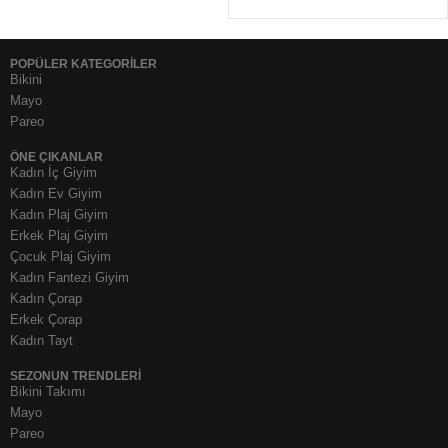
POPÜLER KATEGORİLER
Bikini
Mayo
Pareo
ÖNE ÇIKANLAR
Kadın İç Giyim
Kadın Ev Giyim
Kadın Plaj Giyim
Erkek Plaj Giyim
Çocuk Plaj Giyim
Kadın Fantezi Giyim
Kadın Çorap
Erkek Çorap
Kadın Tayt
SEZONUN TRENDLERI
Bikini Takımı
Mayo
Pareo