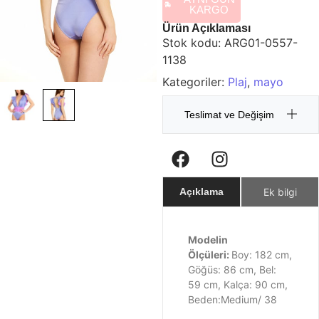
KARGO
Ürün Açıklaması
Stok kodu:
ARG01-0557-
1138
Kategoriler:
Plaj
,
mayo
Teslimat ve Değişim
Ek bilgi
Açıklama
Modelin
Ölçüleri:
Boy: 182 cm,
Göğüs: 86 cm, Bel:
59 cm, Kalça: 90 cm,
Beden:Medium/ 38