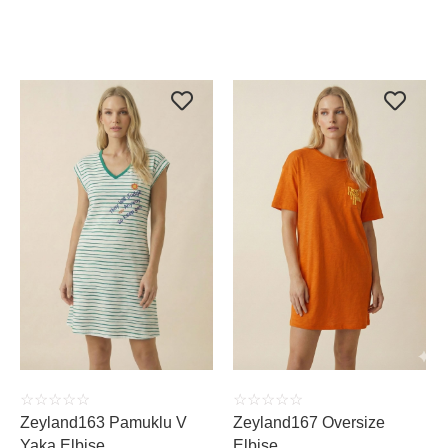
ÜRÜNÜ İNCELE
ÜRÜNÜ İNCELE
☆
☆
☆
☆
☆
☆
☆
☆
☆
☆
Zeyland163 Pamuklu V
Zeyland167 Oversize
Yaka Elbise
Elbise