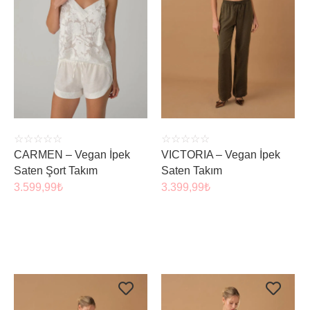
ÜRÜNÜ İNCELE
ÜRÜNÜ İNCELE
☆
☆
☆
☆
☆
☆
☆
☆
☆
☆
CARMEN – Vegan İpek
VICTORIA – Vegan İpek
Saten Şort Takım
Saten Takım
3.599,99
₺
3.399,99
₺