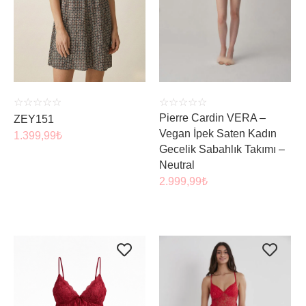
ÜRÜNÜ İNCELE
ÜRÜNÜ İNCELE
☆
☆
☆
☆
☆
☆
☆
☆
☆
☆
Pierre Cardin VERA –
ZEY151
Vegan İpek Saten Kadın
1.399,99
₺
Gecelik Sabahlık Takımı –
Neutral
2.999,99
₺