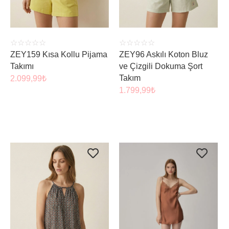
☆
☆
☆
☆
☆
☆
☆
☆
☆
☆
ZEY159 Kısa Kollu Pijama
ZEY96 Askılı Koton Bluz
Takımı
ve Çizgili Dokuma Şort
Takım
2.099,99
₺
1.799,99
₺