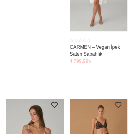
ÜRÜNÜ İNCELE
☆
☆
☆
☆
☆
CARMEN – Vegan İpek
Saten Sabahlık
4.799,99
₺