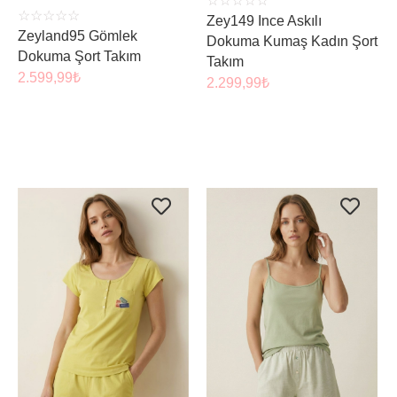
☆
☆
☆
☆
☆
☆
☆
☆
☆
☆
Zey149 Ince Askılı
Zeyland95 Gömlek
Dokuma Kumaş Kadın Şort
Dokuma Şort Takım
Takım
2.599,99
₺
2.299,99
₺
ÜRÜNÜ İNCELE
ÜRÜNÜ İNCELE