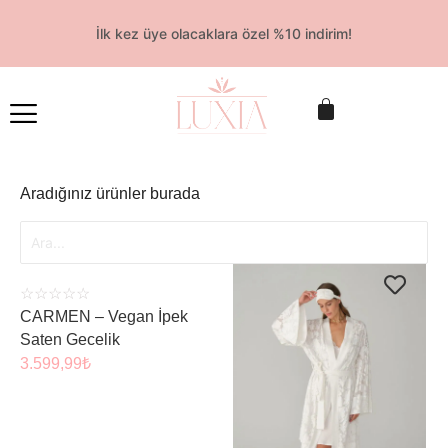
İlk kez üye olacaklara özel %10 indirim!
ÜRÜNÜ İNCELE
Aradığınız ürünler burada
☆
☆
☆
☆
☆
CARMEN – Vegan İpek
Saten Gecelik
3.599,99
₺