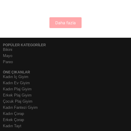
Daha fazla
POPÜLER KATEGORİLER
Bikini
Mayo
Pareo
ÖNE ÇIKANLAR
Kadın İç Giyim
Kadın Ev Giyim
Kadın Plaj Giyim
Erkek Plaj Giyim
Çocuk Plaj Giyim
Kadın Fantezi Giyim
Kadın Çorap
Erkek Çorap
Kadın Tayt