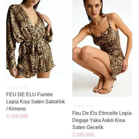
ÜRÜNÜ İNCELE
ÜRÜNÜ İNCELE
☆
☆
☆
☆
☆
FEU DE ELU Fumee
Lepia Kısa Saten Sabahlık
☆
☆
☆
☆
☆
/ Kimono
Feu De Elu Etincelle Lepia
4.199,99
₺
Degaje Yaka Askılı Kısa
Saten Gecelik
2.999,99
₺