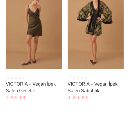
ÜRÜNÜ İNCELE
ÜRÜNÜ İNCELE
☆
☆
☆
☆
☆
☆
☆
☆
☆
☆
VICTORIA – Vegan İpek
VICTORIA – Vegan İpek
Saten Gecelik
Saten Sabahlık
3.399,99
₺
4.599,99
₺