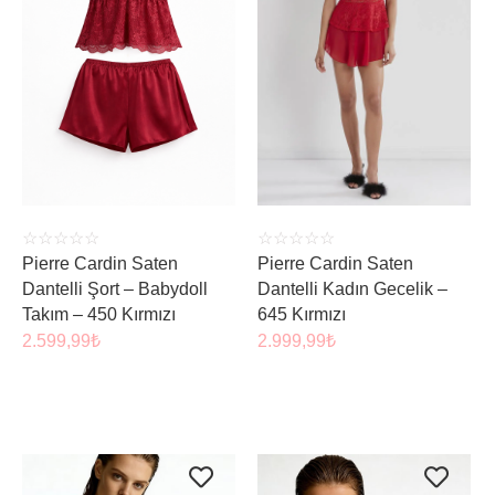
ÜRÜNÜ İNCELE
ÜRÜNÜ İNCELE
☆
☆
☆
☆
☆
☆
☆
☆
☆
☆
Pierre Cardin Saten
Pierre Cardin Saten
Dantelli Şort – Babydoll
Dantelli Kadın Gecelik –
Takım – 450 Kırmızı
645 Kırmızı
2.599,99
₺
2.999,99
₺