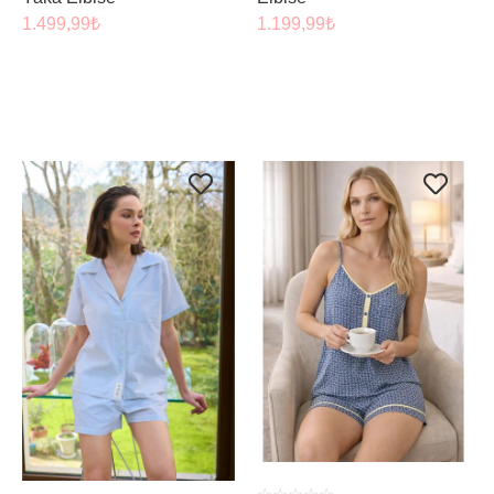
1.499,99
₺
1.199,99
₺
ÜRÜNÜ İNCELE
ÜRÜNÜ İNCELE