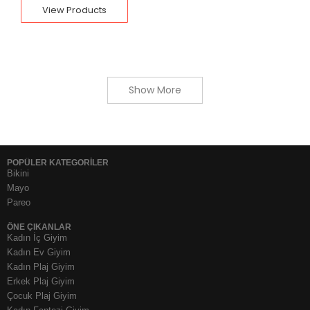
View Products
Show More
POPÜLER KATEGORİLER
Bikini
Mayo
Pareo
ÖNE ÇIKANLAR
Kadın İç Giyim
Kadın Ev Giyim
Kadın Plaj Giyim
Erkek Plaj Giyim
Çocuk Plaj Giyim