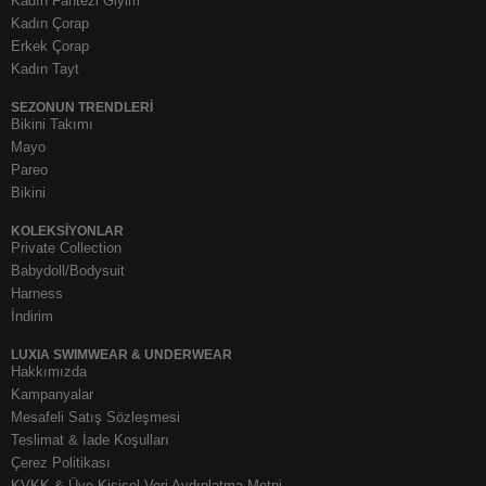
Kadın Fantezi Giyim
Kadın Çorap
Erkek Çorap
Kadın Tayt
SEZONUN TRENDLERI
Bikini Takımı
Mayo
Pareo
Bikini
KOLEKSIYONLAR
Private Collection
Babydoll/Bodysuit
Harness
İndirim
LUXIA SWIMWEAR & UNDERWEAR
Hakkımızda
Kampanyalar
Mesafeli Satış Sözleşmesi
Teslimat & İade Koşulları
Çerez Politikası
KVKK & Üye Kişisel Veri Aydınlatma Metni