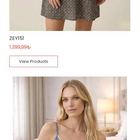
ZEY151
1.399,99
₺
View Products