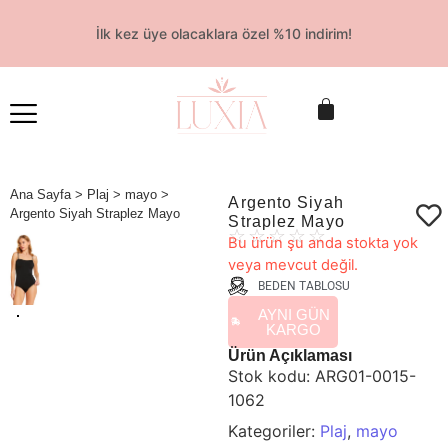
İlk kez üye olacaklara özel %10 indirim!
Ana Sayfa
>
Plaj
>
mayo
>
Argento Siyah
Argento Siyah Straplez Mayo
Straplez Mayo
☆
☆
☆
☆
☆
Bu ürün şu anda stokta yok
veya mevcut değil.
BEDEN TABLOSU
AYNI GÜN
KARGO
Ürün Açıklaması
Stok kodu:
ARG01-0015-
1062
Kategoriler:
Plaj
,
mayo