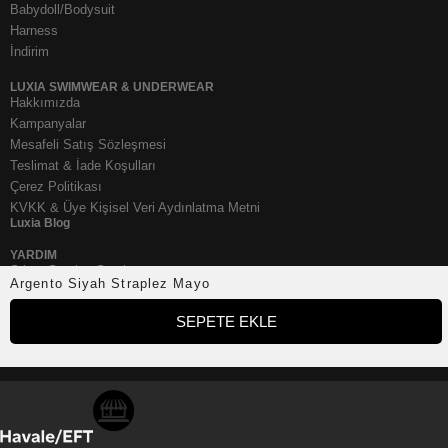
Babydoll/Bodysuit
Harness
İndirim
LUXIA SWIMWEAR & UNDERWEAR
Hakkımızda
Kampanyalar
Mesafeli Satış Sözleşmesi
Teslimat & İade Koşulları
Çerez Politikası
KVKK & Üye Kişisel Veri Aydınlatma Metni
Luxia Blog
YARDIM
Sıkça Sorulan Sorular
Argento Siyah Straplez Mayo
Mağazadan Değişim
İletişim
SEPETE EKLE
SOSYAL MEDYA