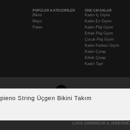
POPÜLER KATEGORİLER
ÖNE ÇIKANLAR
Bikini
Kadın İç Giyim
Mayo
Kadın Ev Giyim
Pareo
Kadın Plaj Giyim
Erkek Plaj Giyim
Çocuk Plaj Giyim
Kadın Fantezi Giyim
Kadın Çorap
Erkek Çorap
Kadın Tayt
pieno String Üçgen Bikini Takım
LUXIA SWIMWEAR & UNDERWE