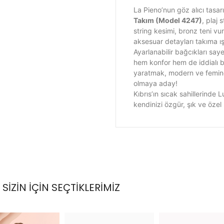
La Pieno’nun göz alıcı tasar
Takım (Model 4247)
, plaj 
string kesimi, bronz teni vu
aksesuar detayları takıma ışı
Ayarlanabilir bağcıkları say
hem konfor hem de iddialı bir
yaratmak, modern ve femine
olmaya aday!
Kıbrıs’ın sıcak sahillerinde 
kendinizi özgür, şık ve özel
SİZİN İÇİN SEÇTİKLERİMİZ