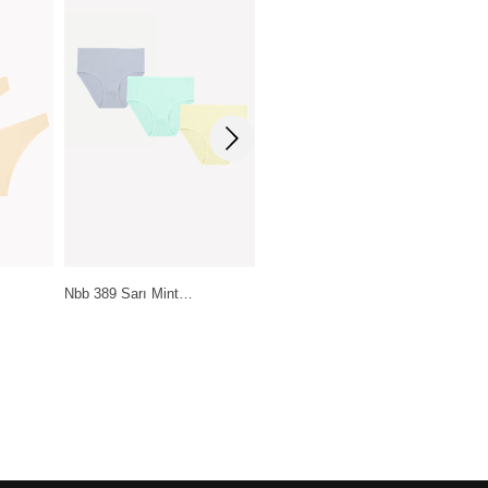
Pierre Cardin Lingerie Ten-
Mint…
Daymod Lady Fity 15…
Siyah-Beyaz…
199,99
₺
399,99
₺
1.199,99
₺