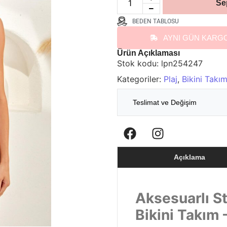
Se
BEDEN TABLOSU
AYNI GÜN KARG
Ürün Açıklaması
Stok kodu:
lpn254247
Kategoriler:
Plaj
,
Bikini Takım
Teslimat ve Değişim
Açıklama
Aksesuarlı S
Bikini Takım –