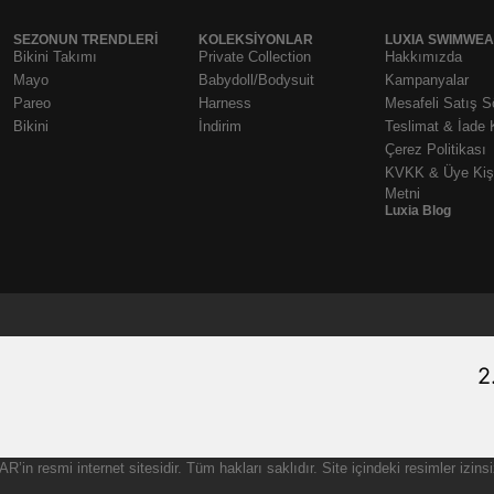
SEZONUN TRENDLERI
KOLEKSIYONLAR
LUXIA SWIMWE
Bikini Takımı
Private Collection
Hakkımızda
Mayo
Babydoll/Bodysuit
Kampanyalar
Pareo
Harness
Mesafeli Satış 
Bikini
İndirim
Teslimat & İade 
Çerez Politikası
KVKK & Üye Kişi
Metni
Luxia Blog
2
© 2025 – LUXIA SWIMWEAR & UNDERWEAR
AR
’in resmi internet sitesidir. Tüm hakları saklıdır. Site içindeki resimler i