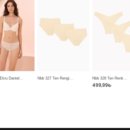
b 327 Ten Rengi…
Nbb 328 Ten Renk…
Nbb 389 Sarı 
499,99
₺