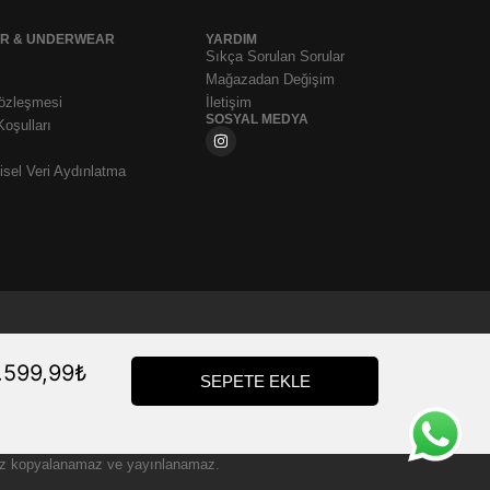
AR & UNDERWEAR
YARDIM
Sıkça Sorulan Sorular
Mağazadan Değişim
Sözleşmesi
İletişim
SOSYAL MEDYA
Koşulları
sel Veri Aydınlatma
.599,99
₺
SEPETE EKLE
zinsiz kopyalanamaz ve yayınlanamaz.