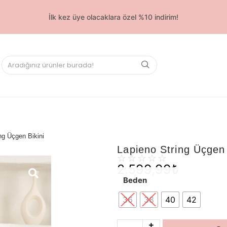
İlk kez üye olacaklara özel %10 indirim!
ng Üçgen Bikini
Lapieno String Üçgen 
☆
☆
☆
☆
☆
2.599,99
₺
Beden
36
38
40
42