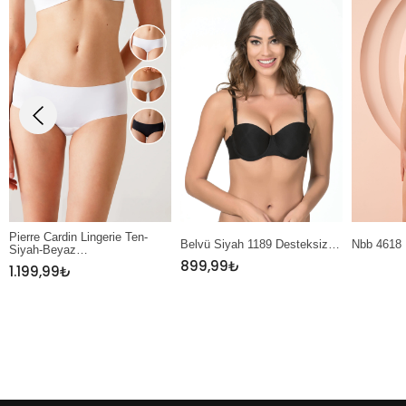
en-
Belvü Siyah 1189 Desteksiz…
Nbb 4618 Ekru Dantel…
Nb
899,99
₺