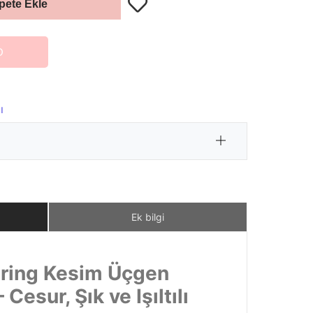
pete Ekle
O
ı
Ek bilgi
tring Kesim Üçgen
 Cesur, Şık ve Işıltılı