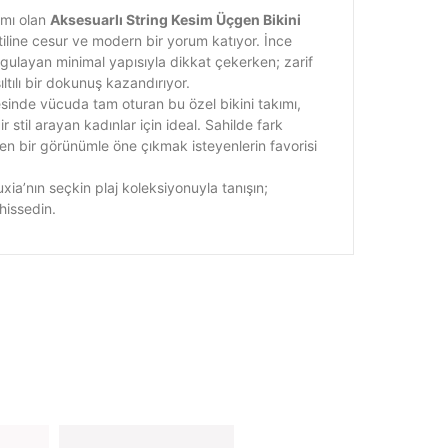
ımı olan
Aksesuarlı String Kesim Üçgen Bikini
stiline cesur ve modern bir yorum katıyor. İnce
rgulayan minimal yapısıyla dikkat çekerken; zarif
ltılı bir dokunuş kazandırıyor.
esinde vücuda tam oturan bu özel bikini takımı,
 stil arayan kadınlar için ideal. Sahilde fark
n bir görünümle öne çıkmak isteyenlerin favorisi
Luxia’nın seçkin plaj koleksiyonuyla tanışın;
 hissedin.