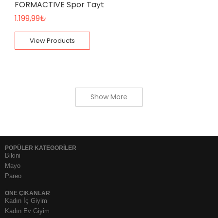
FORMACTIVE Spor Tayt
1.199,99
₺
View Products
Show More
POPÜLER KATEGORİLER
Bikini
Mayo
Pareo
ÖNE ÇIKANLAR
Kadın İç Giyim
Kadın Ev Giyim