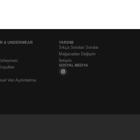
AR & UNDERWEAR
YARDIM
Sıkça Sorulan Sorular
Mağazadan Değişim
Sözleşmesi
İletişim
SOSYAL MEDYA
Koşulları
sel Veri Aydınlatma