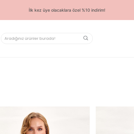
İlk kez üye olacaklara özel %10 indirim!