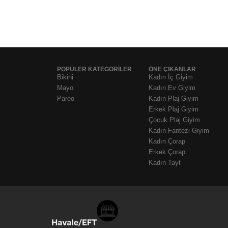
POPÜLER KATEGORİLER
ÖNE ÇIKANLAR
Bikini
Kadın İç Giyim
Mayo
Kadın Ev Giyim
Pareo
Kadın Plaj Giyim
Erkek Plaj Giyim
Çocuk Plaj Giyim
Kadın Fantezi Giyim
Kadın Çorap
Erkek Çorap
Kadın Tayt