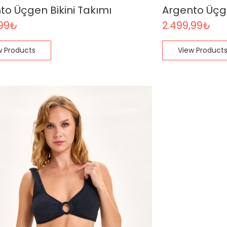
to Üçgen Bikini Takımı
Argento Üçge
99
₺
2.499,99
₺
w Products
View Product