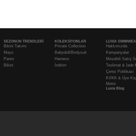
SEZONUN TRENDLERI
KOLEKSIYONLAR
LUXIA SWIMWE
Bikini Takımı
Private Collection
Hakkımızda
Mayo
Babydoll/Bodysuit
Kampanyalar
Pareo
Harness
Mesafeli Satış 
Bikini
İndirim
Teslimat & İade 
Çerez Politikası
KVKK & Üye Kişi
Metni
Luxia Blog