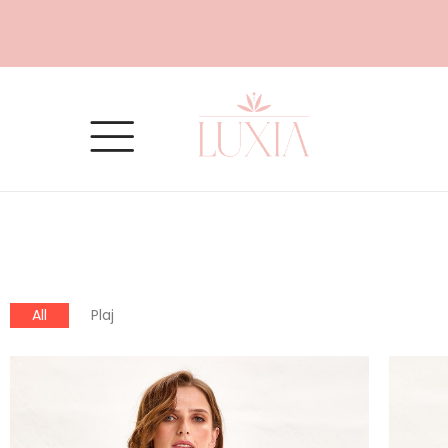
All
Plaj