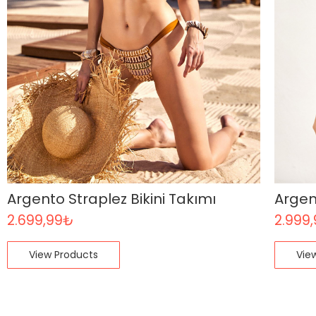
Argento Straplez Bikini Takımı
Argen
2.699,99
₺
2.999
View Products
Vie