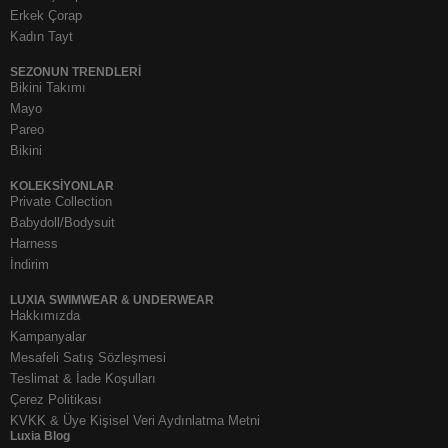
Erkek Çorap
Kadın Tayt
SEZONUN TRENDLERI
Bikini Takımı
Mayo
Pareo
Bikini
KOLEKSIYONLAR
Private Collection
Babydoll/Bodysuit
Harness
İndirim
LUXIA SWIMWEAR & UNDERWEAR
Hakkımızda
Kampanyalar
Mesafeli Satış Sözleşmesi
Teslimat & İade Koşulları
Çerez Politikası
KVKK & Üye Kişisel Veri Aydınlatma Metni
Luxia Blog