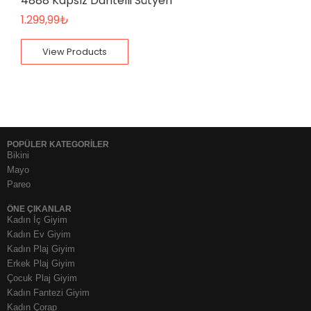
4888 Kapsız Dantelli Sütyen
1.299,99
₺
View Products
POPÜLER KATEGORİLER
Bikini
Mayo
Pareo
ÖNE ÇIKANLAR
Kadın İç Giyim
Kadın Ev Giyim
Kadın Plaj Giyim
Erkek Plaj Giyim
Çocuk Plaj Giyim
Kadın Fantezi Giyim
Kadın Çorap