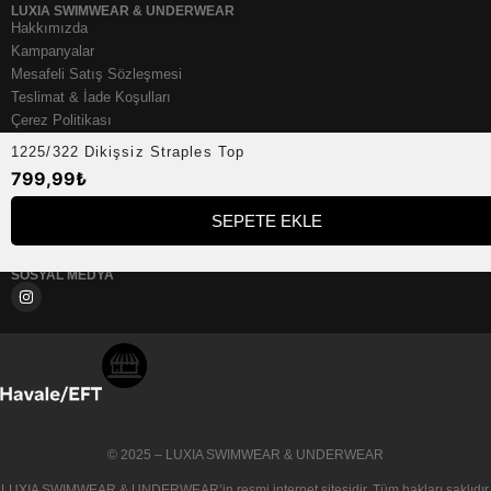
LUXIA SWIMWEAR & UNDERWEAR
Hakkımızda
Kampanyalar
Mesafeli Satış Sözleşmesi
Teslimat & İade Koşulları
Çerez Politikası
KVKK & Üye Kişisel Veri Aydınlatma Metni
1225/322 Dikişsiz Straples Top
Luxia Blog
799,99
₺
YARDIM
Sıkça Sorulan Sorular
SEPETE EKLE
Mağazadan Değişim
İletişim
SOSYAL MEDYA
© 2025 – LUXIA SWIMWEAR & UNDERWEAR
LUXIA SWIMWEAR & UNDERWEAR
’in resmi internet sitesidir. Tüm hakları saklıdır.