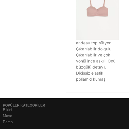
andeau top sütyen.
Çıkarılabilir dolgulu.
Çıkarılabilir ve çok
yönlü ince askılı. Önü
büzgülü detaylı.
Dikişsiz elastik
poliamid kumaş.
POPÜLER KATEGORİLER
Bikini
Mayo
Pareo