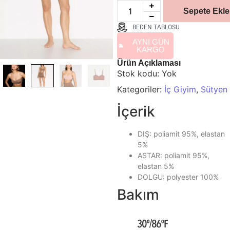
Sepete Ekle
BEDEN TABLOSU
AYNI GÜN
KARGO
Ürün Açıklaması
Stok kodu:
Yok
Kategoriler:
İç Giyim
,
Sütyen
İçerik
DIŞ: poliamit 95%, elastan
5%
ASTAR: poliamit 95%,
elastan 5%
DOLGU: polyester 100%
Bakım