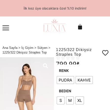
İlk kez üye olacaklara özel %10 indirim!
Ana Sayfa
>
İç Giyim
>
Sütyen
>
1225/322 Dikişsiz
1225/322 Dikişsiz Straples Top
Straples Top
☆
☆
☆
☆
☆
799,99
₺
RENK
PUDRA
KAHVE
BEDEN
S
M
XL