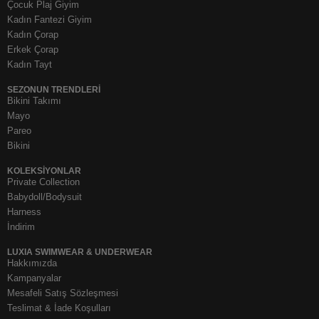
Çocuk Plaj Giyim
Kadın Fantezi Giyim
Kadın Çorap
Erkek Çorap
Kadın Tayt
SEZONUN TRENDLERI
Bikini Takımı
Mayo
Pareo
Bikini
KOLEKSIYONLAR
Private Collection
Babydoll/Bodysuit
Harness
İndirim
LUXIA SWIMWEAR & UNDERWEAR
Hakkımızda
Kampanyalar
Mesafeli Satış Sözleşmesi
Teslimat & İade Koşulları