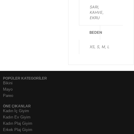
SARI,
KAHVE,
EKRU
BEDEN
XS, S, M, L
POPÜLER KATEGORİLER
Bikini
Mayo
Pareo
ÖNE ÇIKANLAR
Kadın İç Giyim
Kadın Ev Giyim
Kadın Plaj Giyim
Erkek Plaj Giyim