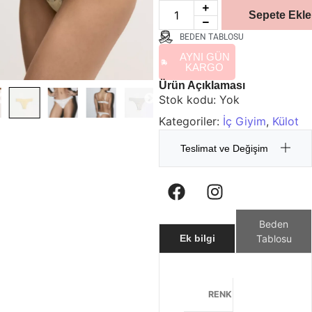
Sepete Ekle
BEDEN TABLOSU
AYNI GÜN
KARGO
Ürün Açıklaması
Stok kodu:
Yok
Kategoriler:
İç Giyim
,
Külot
Teslimat ve Değişim
Beden
Tablosu
Ek bilgi
RENK