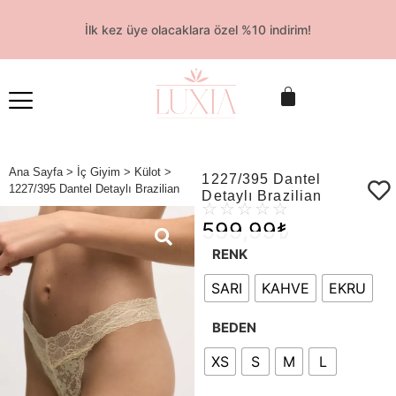
İlk kez üye olacaklara özel %10 indirim!
Ana Sayfa
>
İç Giyim
>
Külot
>
1227/395 Dantel
1227/395 Dantel Detaylı Brazilian
Detaylı Brazilian
☆
☆
☆
☆
☆
599,99
₺
RENK
SARI
KAHVE
EKRU
BEDEN
XS
S
M
L