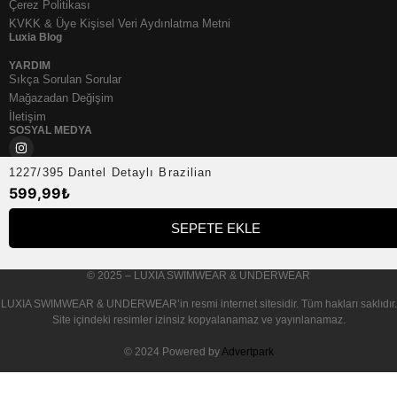
Çerez Politikası
KVKK & Üye Kişisel Veri Aydınlatma Metni
Luxia Blog
YARDIM
Sıkça Sorulan Sorular
Mağazadan Değişim
İletişim
SOSYAL MEDYA
1227/395 Dantel Detaylı Brazilian
599,99
₺
SEPETE EKLE
© 2025 – LUXIA SWIMWEAR & UNDERWEAR
LUXIA SWIMWEAR & UNDERWEAR
’in resmi internet sitesidir. Tüm hakları saklıdır.
Site içindeki resimler izinsiz kopyalanamaz ve yayınlanamaz.
© 2024 Powered by
Advertpark