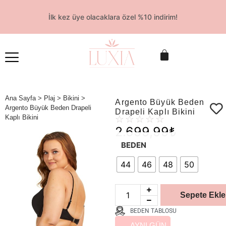
İlk kez üye olacaklara özel %10 indirim!
Ana Sayfa
>
Plaj
>
Bikini
>
Argento Büyük Beden
Argento Büyük Beden Drapeli
Drapeli Kaplı Bikini
Kaplı Bikini
☆
☆
☆
☆
☆
2.699,99
₺
BEDEN
44
46
48
50
Sepete Ekle
BEDEN TABLOSU
AYNI GÜN