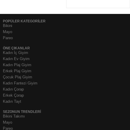
POPÜLER KATEGORİLER
Bikini
Mayo
Pareo
ÖNE ÇIKANLAR
Kadın İç Giyim
Kadın Ev Giyim
Kadın Plaj Giyim
Erkek Plaj Giyim
Çocuk Plaj Giyim
Kadın Fantezi Giyim
Kadın Çorap
Erkek Çorap
Kadın Tayt
SEZONUN TRENDLERI
Bikini Takımı
Mayo
Pareo