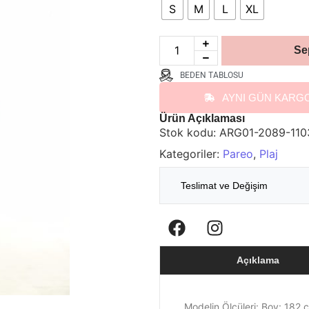
S
M
L
XL
Se
BEDEN TABLOSU
AYNI GÜN KARG
Ürün Açıklaması
Stok kodu:
ARG01-2089-110
Kategoriler:
Pareo
,
Plaj
Teslimat ve Değişim
Açıklama
Modelin Ölçüleri: Boy: 182