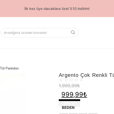
İlk kez üye olacaklara özel %10 indirim!
Tül Pantolon
Argento Çok Renkli T
☆
☆
☆
☆
☆
1.999,99
₺
999,99
₺
SALE!
BEDEN