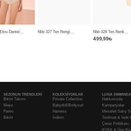
Nbb 327 Ten Rengi…
Nbb 328 Ten Renk…
Nbb 
499,99
₺
SEZONUN TRENDLERI
KOLEKSIYONLAR
LUXIA SWIMWE
Bikini Takımı
Private Collection
Hakkımızda
Mayo
Babydoll/Bodysuit
Kampanyalar
Pareo
Harness
Mesafeli Satış 
Bikini
İndirim
Teslimat & İade 
Çerez Politikası
KVKK & Üye Kişi