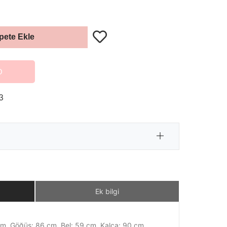
pete Ekle
O
3
Ek bilgi
 cm, Göğüs: 86 cm, Bel: 59 cm, Kalça: 90 cm,