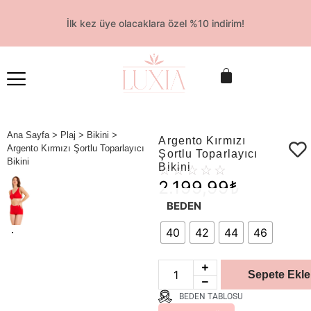
İlk kez üye olacaklara özel %10 indirim!
Ana Sayfa
>
Plaj
>
Bikini
>
Argento Kırmızı
Argento Kırmızı Şortlu Toparlayıcı
Şortlu Toparlayıcı
Bikini
Bikini
☆
☆
☆
☆
☆
2.199,99
₺
BEDEN
40
42
44
46
Sepete Ekle
BEDEN TABLOSU