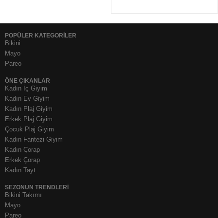
POPÜLER KATEGORİLER
Bikini
Mayo
Pareo
ÖNE ÇIKANLAR
Kadın İç Giyim
Kadın Ev Giyim
Kadın Plaj Giyim
Erkek Plaj Giyim
Çocuk Plaj Giyim
Kadın Fantezi Giyim
Kadın Çorap
Erkek Çorap
Kadın Tayt
SEZONUN TRENDLERI
Bikini Takımı
Mayo
Pareo