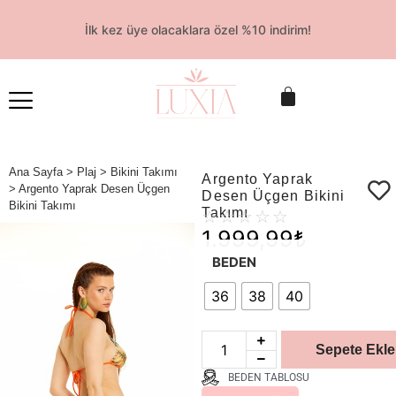
İlk kez üye olacaklara özel %10 indirim!
Ana Sayfa
>
Plaj
>
Bikini Takımı
Argento Yaprak
> Argento Yaprak Desen Üçgen
Desen Üçgen Bikini
Bikini Takımı
Takımı
☆
☆
☆
☆
☆
1.999,99
₺
BEDEN
36
38
40
Sepete Ekle
BEDEN TABLOSU