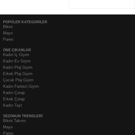
POPÜLER KATEGORİLER
Bikini
Mayo
Pareo
ÖNE ÇIKANLAR
Kadın İç Giyim
Kadın Ev Giyim
Kadın Plaj Giyim
Erkek Plaj Giyim
Çocuk Plaj Giyim
Kadın Fantezi Giyim
Kadın Çorap
Erkek Çorap
Kadın Tayt
SEZONUN TRENDLERI
Bikini Takımı
Mayo
Pareo