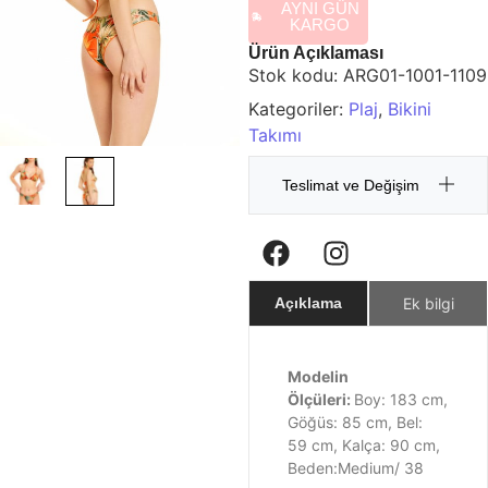
AYNI GÜN
KARGO
Ürün Açıklaması
Stok kodu:
ARG01-1001-1109
Kategoriler:
Plaj
,
Bikini
Takımı
Teslimat ve Değişim
Ek bilgi
Açıklama
Modelin
Ölçüleri:
Boy: 183 cm,
Göğüs: 85 cm, Bel:
59 cm, Kalça: 90 cm,
Beden:Medium/ 38