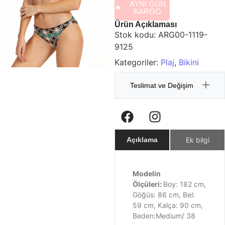
AYNI GÜN
KARGO
Ürün Açıklaması
Stok kodu:
ARG00-1119-
9125
Kategoriler:
Plaj
,
Bikini
Teslimat ve Değişim
Ek bilgi
Açıklama
Modelin
Ölçüleri:
Boy: 182 cm,
Göğüs: 86 cm, Bel:
59 cm, Kalça: 90 cm,
Beden:Medium/ 38