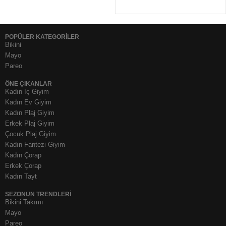
POPÜLER KATEGORİLER
Bikini
Mayo
Pareo
ÖNE ÇIKANLAR
Kadın İç Giyim
Kadın Ev Giyim
Kadın Plaj Giyim
Erkek Plaj Giyim
Çocuk Plaj Giyim
Kadın Fantezi Giyim
Kadın Çorap
Erkek Çorap
Kadın Tayt
SEZONUN TRENDLERI
Bikini Takımı
Mayo
Pareo