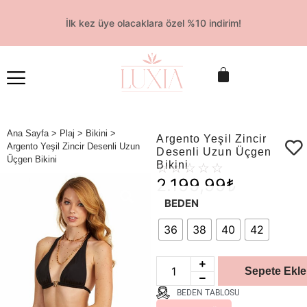
İlk kez üye olacaklara özel %10 indirim!
Ana Sayfa
>
Plaj
>
Bikini
>
Argento Yeşil Zincir
Argento Yeşil Zincir Desenli Uzun
Desenli Uzun Üçgen
Üçgen Bikini
Bikini
☆
☆
☆
☆
☆
2.199,99
₺
BEDEN
36
38
40
42
Sepete Ekle
BEDEN TABLOSU