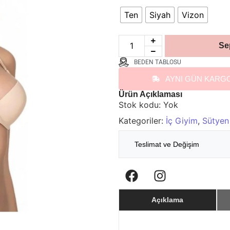
Ten
Siyah
Vizon
Se
BEDEN TABLOSU
AYNI GÜN KARG
Ürün Açıklaması
Stok kodu:
Yok
Kategoriler:
İç Giyim
,
Sütyen
Teslimat ve Değişim
Açıklama