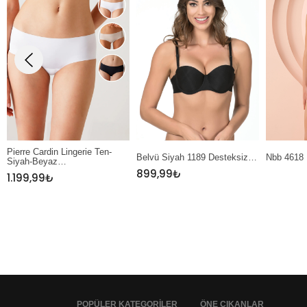
Belvü Siyah 1189 Desteksiz…
Nbb 4618 Ekru Dantel…
Nbb 327 
899,99
₺
POPÜLER KATEGORİLER
ÖNE ÇIKANLAR