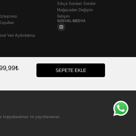
Sıkça Sorulan Sorular
Mağazadan Değişim
Sözleşmesi
İletişim
SOSYAL MEDYA
Koşulları
sel Veri Aydınlatma
99,99
₺
SEPETE EKLE
zinsiz kopyalanamaz ve yayınlanamaz.