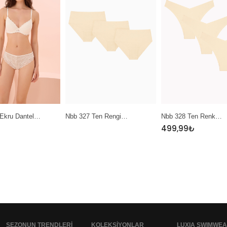
Ten Rengi…
Nbb 328 Ten Renk…
Nbb 389 Sarı Mint…
499,99
₺
SEZONUN TRENDLERI
KOLEKSIYONLAR
LUXIA SWIMWE