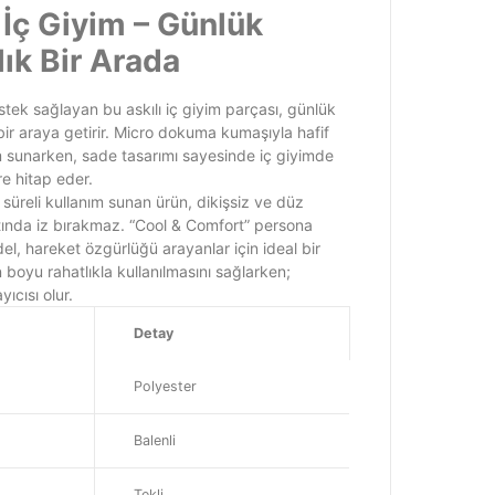
ı İç Giyim – Günlük
lık Bir Arada
destek sağlayan bu askılı iç giyim parçası, günlük
ir araya getirir. Micro dokuma kumaşıyla hafif
im sunarken, sade tasarımı sayesinde iç giyimde
re hitap eder.
süreli kullanım sunan ürün, dikişsiz ve düz
tında iz bırakmaz. “Cool & Comfort” persona
el, hareket özgürlüğü arayanlar için ideal bir
n boyu rahatlıkla kullanılmasını sağlarken;
ıcısı olur.
Detay
Polyester
Balenli
Tekli