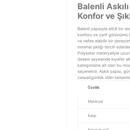
Balenli Askıl
Konfor ve Şık
Balenli yapısıyla etkili bir 
konforu ve zarif görünümü b
ve nefes alabilir bir deney
minimal şıklığı tercih edenle
Polyester materyaliyle uzun 
deseni sayesinde kıyafet al
kategorisine ait olan bu mod
seçenektir. Askılı yapısı, gü
casual/günlük stilin tamamlay
Özellik
Materyal
Kalıp
Paket İçeriği