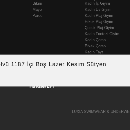
Bikini
Kadın İç Giyim
Mayo
Kadın Ev Giyim
Pareo
Kadın Plaj Giyim
Erkek Plaj Giyim
Çocuk Plaj Giyim
Kadın Fantezi Giyim
Kadın Çorap
Erkek Çorap
Kadın Tayt
lvü 1187 İçi Boş Lazer Kesim Sütyen
LUXIA SWIMWEAR & UNDERWE