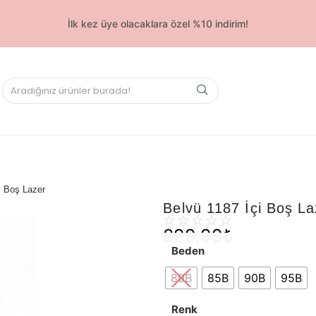
İlk kez üye olacaklara özel %10 indirim!
i Boş Lazer
Belvü 1187 İçi Boş L
☆
☆
☆
☆
☆
899,99
₺
Beden
80B
85B
90B
95B
Renk