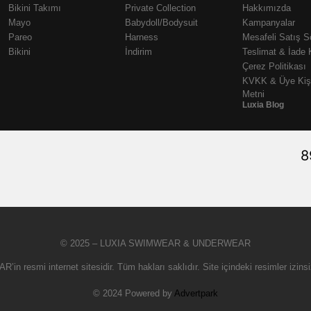
Bikini Takımı
Private Collection
Hakkımızda
Mayo
Babydoll/Bodysuit
Kampanyalar
Pareo
Harness
Mesafeli Satış 
Bikini
İndirim
Teslimat & İade 
Çerez Politikası
KVKK & Üye Kişi
Metni
Luxia Blog
8
© 2025 – LUXIA SWIMWEAR & UNDERWEAR
AR
’in resmi internet sitesidir. Tüm hakları saklıdır. Site içindeki resimler i
© 2024 Powered by
Advertpark