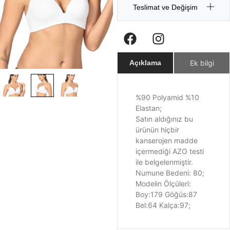
Teslimat ve Değişim
Ek bilgi
Açıklama
%90 Polyamid %10
Elastan;
Satın aldığınız bu
ürünün hiçbir
kanserojen madde
içermediği AZO testi
ile belgelenmiştir.
Numune Bedeni: 80;
Modelin Ölçüleri:
Boy:179 Göğüs:87
Bel:64 Kalça:97;