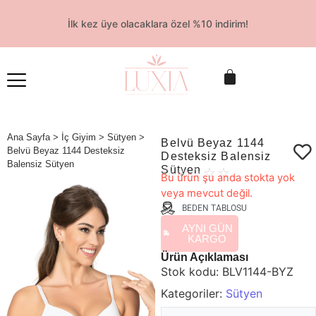
İlk kez üye olacaklara özel %10 indirim!
Ana Sayfa
>
İç Giyim
>
Sütyen
>
Belvü Beyaz 1144
Belvü Beyaz 1144 Desteksiz
Desteksiz Balensiz
Balensiz Sütyen
Sütyen
☆
☆
☆
☆
☆
Bu ürün şu anda stokta yok
veya mevcut değil.
BEDEN TABLOSU
AYNI GÜN
KARGO
Ürün Açıklaması
Stok kodu:
BLV1144-BYZ
Kategoriler:
Sütyen