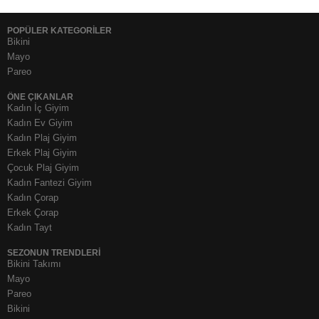
POPÜLER KATEGORİLER
Bikini
Mayo
Pareo
ÖNE ÇIKANLAR
Kadın İç Giyim
Kadın Ev Giyim
Kadın Plaj Giyim
Erkek Plaj Giyim
Çocuk Plaj Giyim
Kadın Fantezi Giyim
Kadın Çorap
Erkek Çorap
Kadın Tayt
SEZONUN TRENDLERI
Bikini Takımı
Mayo
Pareo
Bikini