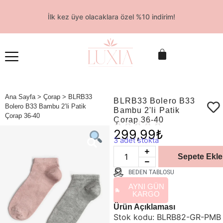
İlk kez üye olacaklara özel %10 indirim!
Ana Sayfa
>
Çorap
> BLRB33
BLRB33 Bolero B33
Bolero B33 Bambu 2’li Patik
Bambu 2'li Patik
Çorap 36-40
Çorap 36-40
☆
☆
☆
☆
☆
299,99
₺
3 adet stokta
Sepete Ekle
BEDEN TABLOSU
AYNI GÜN
KARGO
Ürün Açıklaması
Stok kodu:
BLRB82-GR-PMB