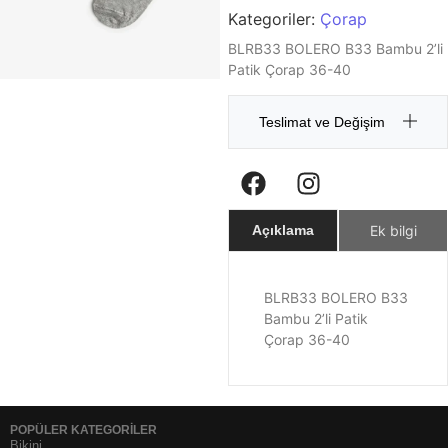
Kategoriler:
Çorap
BLRB33 BOLERO B33 Bambu 2’li
Patik Çorap 36-40
Teslimat ve Değişim
Ek bilgi
Açıklama
BLRB33 BOLERO B33
Bambu 2’li Patik
Çorap 36-40
POPÜLER KATEGORİLER
Bikini