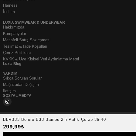
Harness
İndirim
LUXIA SWIMWEAR & UNDERWEAR
Hakkımızda
Kampanyalar
Mesafeli Satış Sözleşmesi
Teslimat & İade Koşulları
Çerez Politikası
KVKK & Üye Kişisel Veri Aydınlatma Metni
Luxia Blog
YARDIM
Sıkça Sorulan Sorular
Mağazadan Değişim
İletişim
SOSYAL MEDYA
BLRB33 Bolero B33 Bambu 2'li Patik Çorap 36-40
299,99
₺