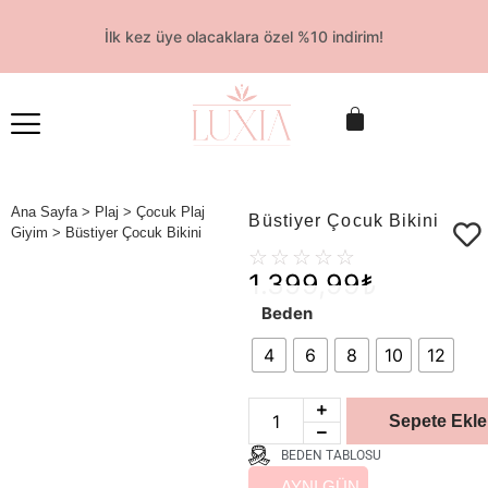
İlk kez üye olacaklara özel %10 indirim!
Ana Sayfa
>
Plaj
>
Çocuk Plaj
Büstiyer Çocuk Bikini
Giyim
> Büstiyer Çocuk Bikini
☆
☆
☆
☆
☆
1.399,99
₺
Beden
4
6
8
10
12
Sepete Ekle
BEDEN TABLOSU
AYNI GÜN