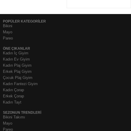
POPÜLER KATEGORİLER
Bikini
Mayo
Pareo
ÖNE ÇIKANLAR
Kadın İç Giyim
Kadın Ev Giyim
Kadın Plaj Giyim
Erkek Plaj Giyim
Çocuk Plaj Giyim
Kadın Fantezi Giyim
Kadın Çorap
Erkek Çorap
Kadın Tayt
SEZONUN TRENDLERI
Bikini Takımı
Mayo
Pareo