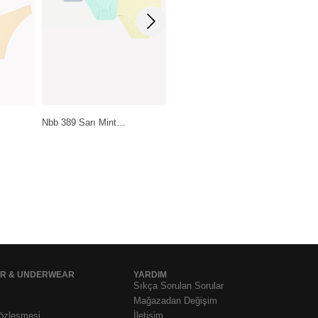
Pierre Cardin Lingerie Ten-
nt…
Daymod Lady Fity 15…
Siyah-Beyaz…
199,99
₺
399,99
₺
1.199,99
₺
AR & UNDERWEAR
YARDIM
Sıkça Sorulan Sorular
Mağazadan Değişim
Sözleşmesi
İletişim