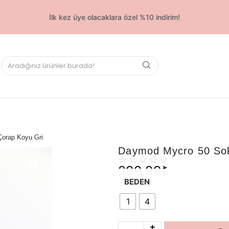
İlk kez üye olacaklara özel %10 indirim!
orap Koyu Gri
Daymod Mycro 50 Sok
☆
☆
☆
☆
☆
299,99
₺
BEDEN
1
4