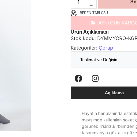
Se
BEDEN TABLOSU
AYNI GÜN KARG
Ürün Açıklaması
Stok kodu:
DYMMYCRO-KGR
Kategoriler:
Çorap
Teslimat ve Değişim
Açıklama
Hayatın her alanında estet
mevsimde kullanılan soket ç
görünebilirsiniz.Birbirinden
tasarımlarıyla göz alıcı güz