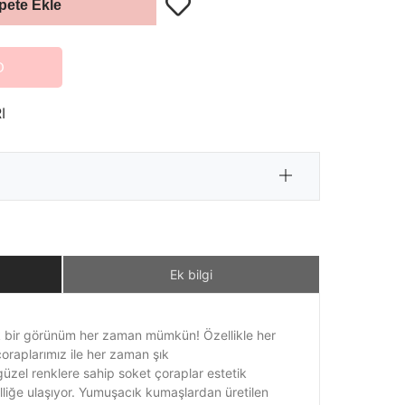
pete Ekle
O
I
Ek bilgi
ik bir görünüm her zaman mümkün! Özellikle her
oraplarımız ile her zaman şık
 güzel renklere sahip soket çoraplar estetik
elliğe ulaşıyor. Yumuşacık kumaşlardan üretilen