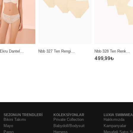
327 Ten Rengi…
Nbb 328 Ten Renk…
Nbb 389 Sarı Mi
499,99
₺
SEZONUN TRENDLERI
KOLEKSIYONLAR
LUXIA SWIMWE
Bikini Takımı
Private Collection
Hakkımızda
Mayo
Babydoll/Bodysuit
Kampanyalar
Pareo
Harness
Mesafeli Satış 