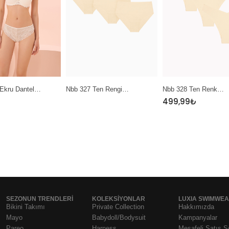
Nbb 327 Ten Rengi…
Nbb 328 Ten Renk…
Nbb 38
499,99
₺
SEZONUN TRENDLERI
KOLEKSIYONLAR
LUXIA SWIMWE
Bikini Takımı
Private Collection
Hakkımızda
Mayo
Babydoll/Bodysuit
Kampanyalar
Pareo
Harness
Mesafeli Satış 