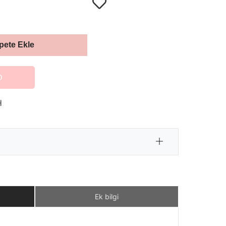
pete Ekle
O
H
Ek bilgi