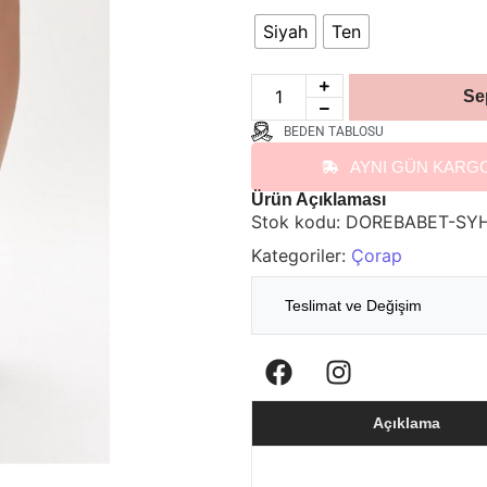
Siyah
Ten
Se
BEDEN TABLOSU
AYNI GÜN KARG
Ürün Açıklaması
Stok kodu:
DOREBABET-SY
Kategoriler:
Çorap
Teslimat ve Değişim
Açıklama