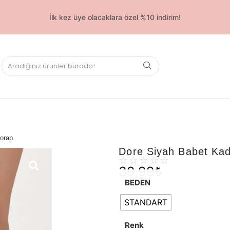
İlk kez üye olacaklara özel %10 indirim!
orap
Dore Siyah Babet Ka
☆
☆
☆
☆
☆
39,99
₺
BEDEN
STANDART
Renk