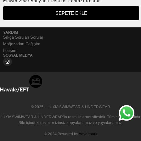
Elawin 2900 Babydoll Denizci Fantazi Kostüm
Teslimat & İade Koşulları
Çerez Politikası
SEPETE EKLE
KVKK & Üye Kişisel Veri Aydınlatma Metni
Luxia Blog
YARDIM
Sıkça Sorulan Sorular
Mağazadan Değişim
İletişim
SOSYAL MEDYA
© 2025 – LUXIA SWIMWEAR & UNDERWEAR
LUXIA SWIMWEAR & UNDERWEAR
’in resmi internet sitesidir. Tüm hakları saklıdır.
Site içindeki resimler izinsiz kopyalanamaz ve yayınlanamaz.
© 2024 Powered by
Advertpark