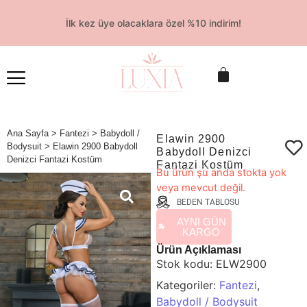
İlk kez üye olacaklara özel %10 indirim!
Ana Sayfa
>
Fantezi
>
Babydoll /
Elawin 2900
Bodysuit
> Elawin 2900 Babydoll
Babydoll Denizci
Denizci Fantazi Kostüm
Fantazi Kostüm
☆
☆
☆
☆
☆
Bu ürün şu anda stokta yok
veya mevcut değil.
BEDEN TABLOSU
AYNI GÜN
KARGO
Ürün Açıklaması
Stok kodu:
ELW2900
Kategoriler:
Fantezi
,
Babydoll / Bodysuit