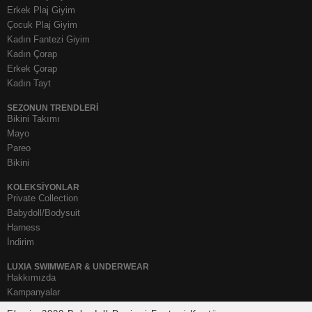
Erkek Plaj Giyim
Çocuk Plaj Giyim
Kadın Fantezi Giyim
Kadın Çorap
Erkek Çorap
Kadın Tayt
SEZONUN TRENDLERI
Bikini Takımı
Mayo
Pareo
Bikini
KOLEKSIYONLAR
Private Collection
Babydoll/Bodysuit
Harness
İndirim
LUXIA SWIMWEAR & UNDERWEAR
Hakkımızda
Kampanyalar
Mesafeli Satış Sözleşmesi