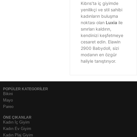
Kıbrıs’ta iç giyimde
yenilikçi ve stil sahibi
kadınların buluşma
noktası olan
Luxia
ile
sınırları kaldırın,
kendinizi keşfetmeye
cesaret edin. Elawin
2900 Babydoll, sizi
modanın en özgür
haliyle tanıştırıyor.
POPÜLER KATEGORİLER
Bikini
Mayo
Pareo
ÖNE ÇIKANLAR
Kadın İç Giyim
Kadın Ev Giyim
Kadın Plaj Giyim