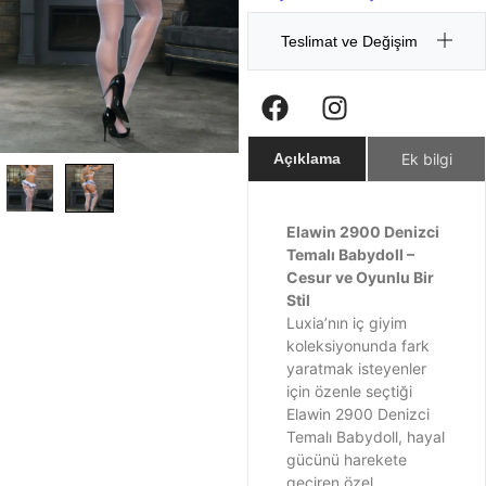
Teslimat ve Değişim
Ek bilgi
Açıklama
Elawin 2900 Denizci
Temalı Babydoll –
Cesur ve Oyunlu Bir
Stil
Luxia’nın iç giyim
koleksiyonunda fark
yaratmak isteyenler
için özenle seçtiği
Elawin 2900 Denizci
Temalı Babydoll, hayal
gücünü harekete
geçiren özel