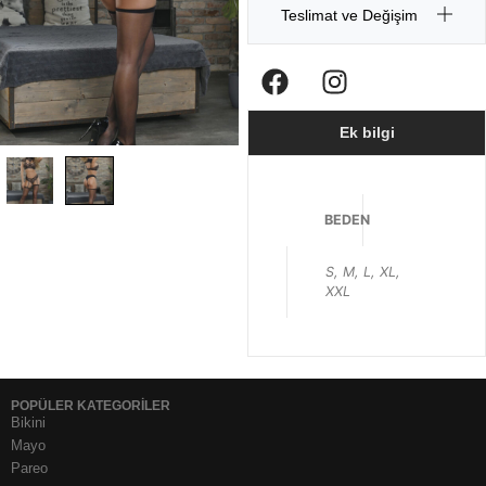
Teslimat ve Değişim
Ek bilgi
BEDEN
S, M, L, XL,
XXL
POPÜLER KATEGORİLER
Bikini
Mayo
Pareo