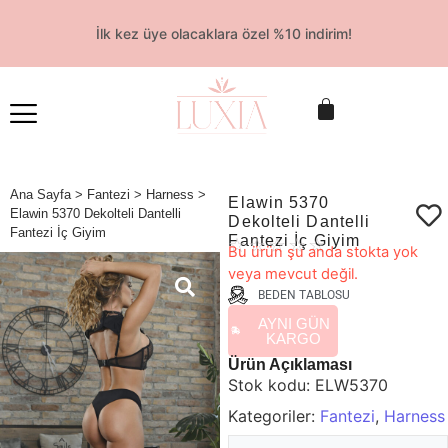
İlk kez üye olacaklara özel %10 indirim!
Ana Sayfa
>
Fantezi
>
Harness
>
Elawin 5370
Elawin 5370 Dekolteli Dantelli
Dekolteli Dantelli
Fantezi İç Giyim
Fantezi İç Giyim
☆
☆
☆
☆
☆
Bu ürün şu anda stokta yok
veya mevcut değil.
BEDEN TABLOSU
AYNI GÜN
KARGO
Ürün Açıklaması
Stok kodu:
ELW5370
Kategoriler:
Fantezi
,
Harness