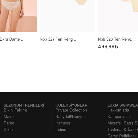
Nbb 327 Ten Rengi…
Nbb 328 Ten Renk…
Nbb 389 
499,99
₺
SEZONUN TRENDLERI
KOLEKSIYONLAR
LUXIA SWIMWE
Bikini Takımı
Private Collection
Hakkımızda
Mayo
Babydoll/Bodysuit
Kampanyalar
Pareo
Harness
Mesafeli Satış 
Bikini
İndirim
Teslimat & İade 
Çerez Politikası