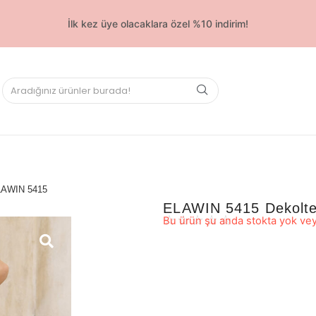
İlk kez üye olacaklara özel %10 indirim!
AWIN 5415
ELAWIN 5415 Dekolteli
☆
☆
☆
☆
☆
Bu ürün şu anda stokta yok vey