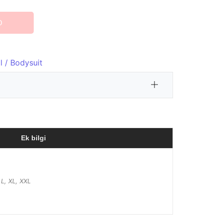
O
l / Bodysuit
Ek bilgi
 L, XL, XXL