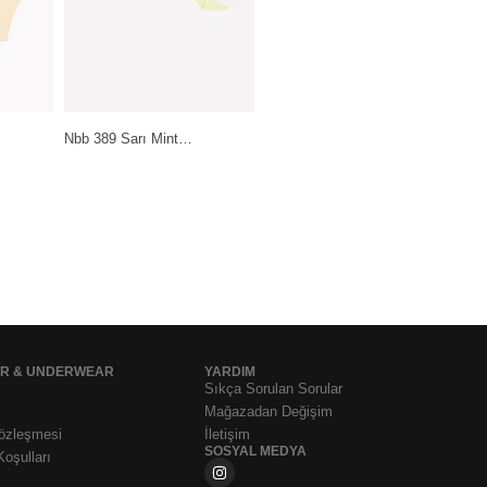
Pierre Cardin Lingerie
Sarı Mint…
Daymod Lady Fity 15…
Siyah-Beyaz…
199,99
₺
399,99
₺
1.199,99
₺
AR & UNDERWEAR
YARDIM
Sıkça Sorulan Sorular
Mağazadan Değişim
Sözleşmesi
İletişim
SOSYAL MEDYA
Koşulları