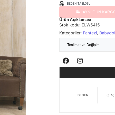
BEDEN TABLOSU
AYNI GÜN KARG
Ürün Açıklaması
Stok kodu:
ELW5415
Kategoriler:
Fantezi
,
Babydol
Teslimat ve Değişim
BEDEN
S, M,