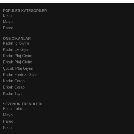
POPÜLER KATEGORİLER
Bikini
Mayo
Pareo
ÖNE ÇIKANLAR
Kadın İç Giyim
Kadın Ev Giyim
Kadın Plaj Giyim
Erkek Plaj Giyim
Çocuk Plaj Giyim
Kadın Fantezi Giyim
Kadın Çorap
Erkek Çorap
Kadın Tayt
SEZONUN TRENDLERI
Bikini Takımı
Mayo
Pareo
Bikini