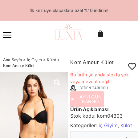
İlk kez üye olacaklara özel %10 indirim!
Ana Sayfa
>
İç Giyim
>
Külot
>
Kom Amour Külot
Kom Amour Külot
☆
☆
☆
☆
☆
Bu ürün şu anda stokta yok
veya mevcut değil.
BEDEN TABLOSU
AYNI GÜN
KARGO
Ürün Açıklaması
Stok kodu:
kom04303
Kategoriler:
İç Giyim
,
Külot