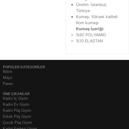
Üretim: İstanbul,
Türkiye
Kumaş: Yüksek kaliteli
Kom kumaşı
Kumaş İçeriği:
%90 POLYAMID
%10 ELASTAN
POPÜLER KATEGORİLER
Bikini
Mayo
Pareo
ÖNE ÇIKANLAR
Kadın İç Giyim
Kadın Ev Giyim
Kadın Plaj Giyim
Erkek Plaj Giyim
Çocuk Plaj Giyim
Kadın Fantezi Giyim