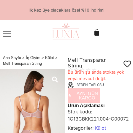
İlk kez üye olacaklara özel %10 indirim!
Ana Sayfa
>
İç Giyim
>
Külot
>
Mell Transparan
Mell Transparan String
String
☆
☆
☆
☆
☆
Bu ürün şu anda stokta yok
veya mevcut değil.
BEDEN TABLOSU
AYNI GÜN
KARGO
Ürün Açıklaması
Stok kodu:
1C13CBKK221.004-C00072
Kategoriler:
Külot