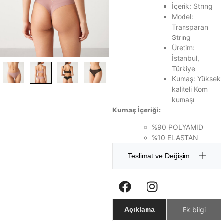
İçerik: Strıng
Model:
Transparan
Strıng
Üretim:
İstanbul,
Türkiye
Kumaş: Yüksek
kaliteli Kom
kumaşı
Kumaş İçeriği:
%90 POLYAMID
%10 ELASTAN
Teslimat ve Değişim
Ek bilgi
Açıklama