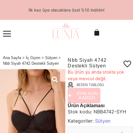
İlk kez üye olacaklara özel %10 indirim!
Ana Sayfa
>
İç Giyim
>
Sütyen
>
Nbb Siyah 4742
Nbb Siyah 4742 Destekli Sütyen
Destekli Sütyen
☆
☆
☆
☆
☆
Bu ürün şu anda stokta yok
veya mevcut değil.
BEDEN TABLOSU
AYNI GÜN
KARGO
Ürün Açıklaması
Stok kodu:
NBB4742-SYH
Kategoriler:
Sütyen