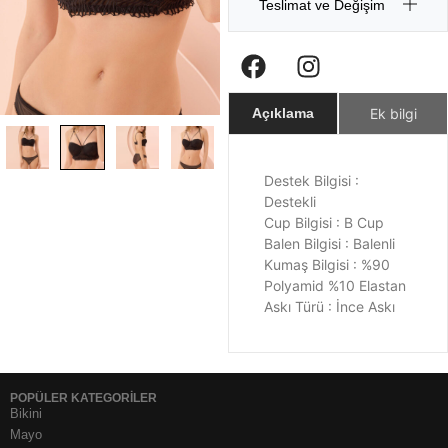
Teslimat ve Değişim
Ek bilgi
Açıklama
Destek Bilgisi :
Destekli
Cup Bilgisi : B Cup
Balen Bilgisi : Balenli
Kumaş Bilgisi : %90
Polyamid %10 Elastan
Askı Türü : İnce Askı
POPÜLER KATEGORİLER
Bikini
Mayo