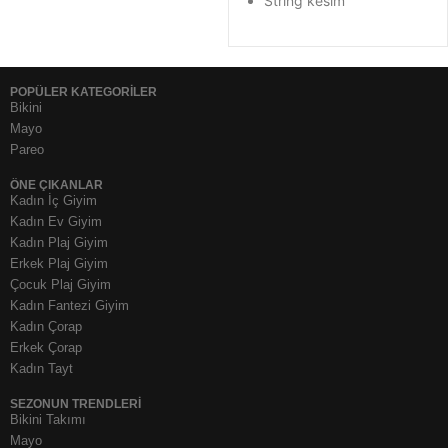
String kesim
POPÜLER KATEGORİLER
Bikini
Mayo
Pareo
ÖNE ÇIKANLAR
Kadın İç Giyim
Kadın Ev Giyim
Kadın Plaj Giyim
Erkek Plaj Giyim
Çocuk Plaj Giyim
Kadın Fantezi Giyim
Kadın Çorap
Erkek Çorap
Kadın Tayt
SEZONUN TRENDLERI
Bikini Takımı
Mayo