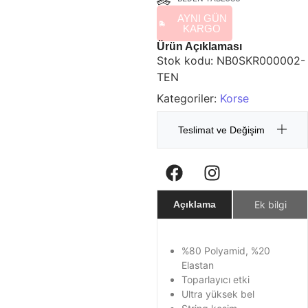
AYNI GÜN
KARGO
Ürün Açıklaması
Stok kodu:
NB0SKR000002-
TEN
Kategoriler:
Korse
Teslimat ve Değişim
Ek bilgi
Açıklama
%80 Polyamid, %20
Elastan
Toparlayıcı etki
Ultra yüksek bel