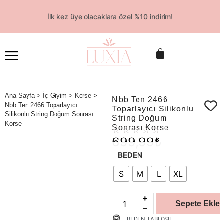
İlk kez üye olacaklara özel %10 indirim!
Ana Sayfa
>
İç Giyim
>
Korse
>
Nbb Ten 2466
Nbb Ten 2466 Toparlayıcı
Toparlayıcı Silikonlu
Silikonlu String Doğum Sonrası
String Doğum
Korse
Sonrası Korse
☆
☆
☆
☆
☆
699,99
₺
BEDEN
S
M
L
XL
Sepete Ekle
BEDEN TABLOSU