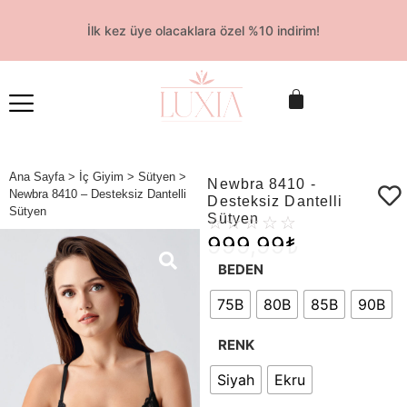
İlk kez üye olacaklara özel %10 indirim!
Ana Sayfa
>
İç Giyim
>
Sütyen
>
Newbra 8410 -
Newbra 8410 – Desteksiz Dantelli
Desteksiz Dantelli
Sütyen
Sütyen
☆
☆
☆
☆
☆
999,99
₺
BEDEN
75B
80B
85B
90B
RENK
Siyah
Ekru