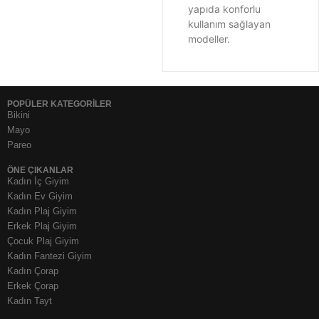
yapıda konforlu
kullanım sağlayan
modeller.
POPÜLER KATEGORİLER
Bikini
Mayo
Pareo
ÖNE ÇIKANLAR
Kadın İç Giyim
Kadın Ev Giyim
Kadın Plaj Giyim
Erkek Plaj Giyim
Çocuk Plaj Giyim
Kadın Fantezi Giyim
Kadın Çorap
Erkek Çorap
Kadın Tayt