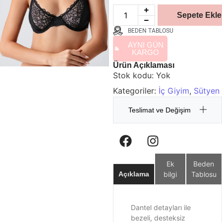
Sepete Ekle
BEDEN TABLOSU
AYNI GÜN
KARGO
Ürün Açıklaması
Stok kodu:
Yok
Kategoriler:
İç Giyim
,
Sütyen
Teslimat ve Değişim
Ek
Beden
bilgi
Tablosu
Açıklama
Dantel detayları ile
bezeli, desteksiz