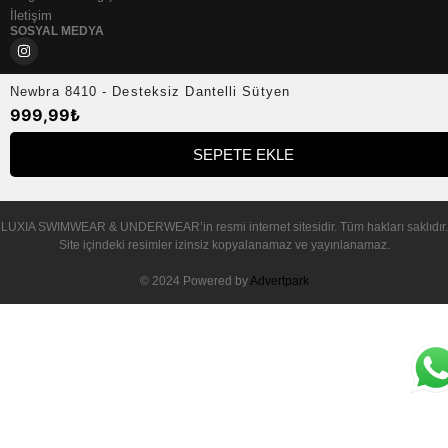
İletişim
SOSYAL MEDYA
Newbra 8410 - Desteksiz Dantelli Sütyen
999,99
₺
SEPETE EKLE
© 2025 – LUXIA SWIMWEAR & UNDERWEAR
LUXIA SWIMWEAR & UNDERWEAR
’in resmi internet sitesidir. Tüm hakları saklıdır.
Site içindeki resimler izinsiz kopyalanamaz ve yayınlanamaz.
© 2024 Powered by
Advertpark