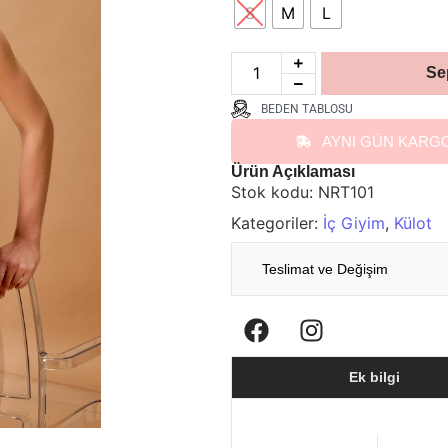
S
M
L
Se
BEDEN TABLOSU
AYNI GÜN KARG
Ürün Açıklaması
Stok kodu:
NRT101
Kategoriler:
İç Giyim
,
Külot
Teslimat ve Değişim
Ek bilgi