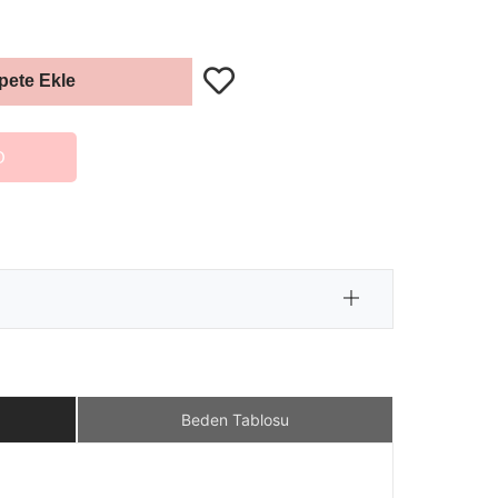
pete Ekle
O
Beden Tablosu