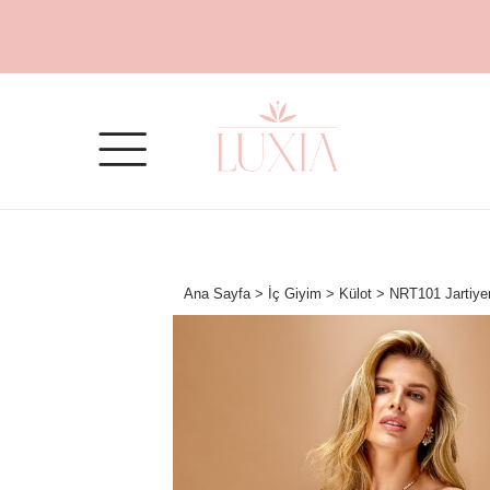
Ana Sayfa
>
İç Giyim
>
Külot
> NRT101 Jartiyerl