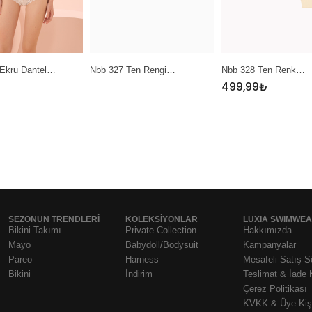
u Dantel…
Nbb 327 Ten Rengi…
Nbb 328 Ten Renk…
499,99
₺
SEZONUN TRENDLERI
KOLEKSIYONLAR
LUXIA SWIMWE
Bikini Takımı
Private Collection
Hakkımızda
Mayo
Babydoll/Bodysuit
Kampanyalar
Pareo
Harness
Mesafeli Satış 
Bikini
İndirim
Teslimat & İade 
Çerez Politikası
KVKK & Üye Kişi