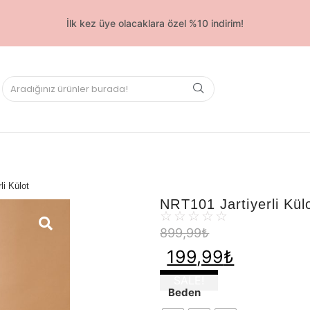
İlk kez üye olacaklara özel %10 indirim!
i Külot
NRT101 Jartiyerli Kül
☆
☆
☆
☆
☆
899,99
₺
199,99
₺
SALE!
Beden