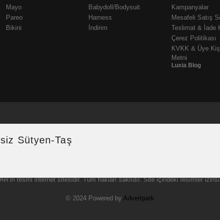
Mayo
Babydoll/Bodysuit
Kampanyalar
Pareo
Harness
Mesafeli Satış 
Bikini
İndirim
Teslimat & İade 
Çerez Politikası
KVKK & Üye Kişi
Metni
Luxia Blog
nsiz Sütyen-Taş
© 2025 – LUXIA SWIMWEAR & UNDERWEAR
AR
’in resmi internet sitesidir. Tüm hakları saklıdır. Site içindeki resimler i
© 2024 Powered by
Advertpark