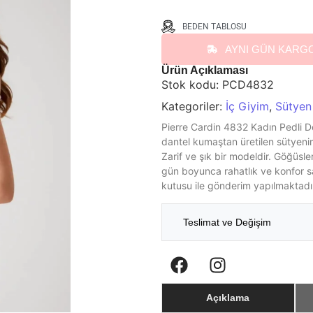
BEDEN TABLOSU
AYNI GÜN KARG
Ürün Açıklaması
Stok kodu:
PCD4832
Kategoriler:
İç Giyim
,
Sütyen
Pierre Cardin 4832 Kadın Pedli De
dantel kumaştan üretilen sütyenimi
Zarif ve şık bir modeldir. Göğüsl
gün boyunca rahatlık ve konfor sa
kutusu ile gönderim yapılmaktadı
Teslimat ve Değişim
Açıklama