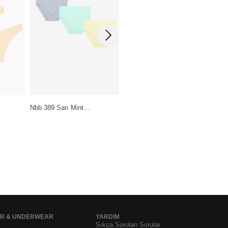
Pierre Cardin Lingerie T
rı Mint…
Daymod Lady Fity 15…
Siyah-Beyaz…
199,99
₺
399,99
₺
1.199,99
₺
AR & UNDERWEAR
YARDIM
Sıkça Sorulan Sorular