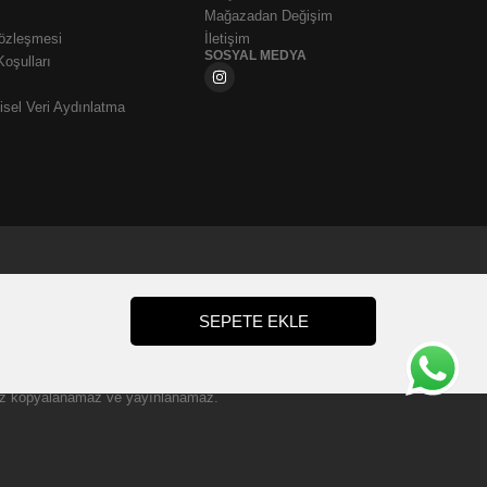
Mağazadan Değişim
Sözleşmesi
İletişim
SOSYAL MEDYA
Koşulları
sel Veri Aydınlatma
SEPETE EKLE
zinsiz kopyalanamaz ve yayınlanamaz.