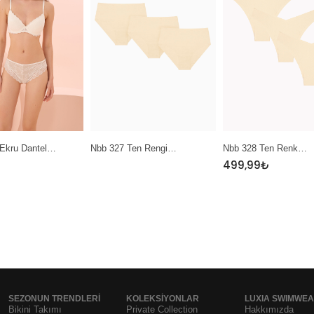
Nbb 327 Ten Rengi…
Nbb 328 Ten Renk…
Nbb 389 Sa
499,99
₺
SEZONUN TRENDLERI
KOLEKSIYONLAR
LUXIA SWIMWE
Bikini Takımı
Private Collection
Hakkımızda