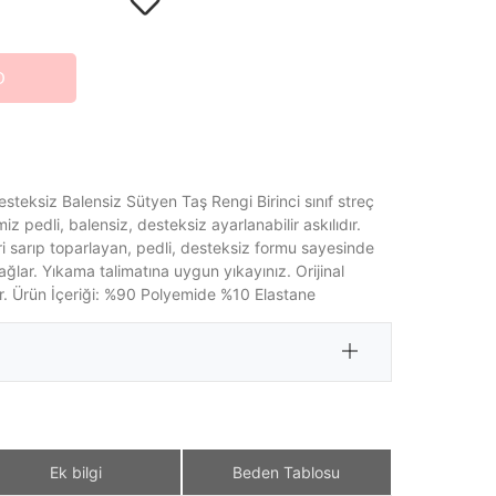
O
steksiz Balensiz Sütyen Taş Rengi Birinci sınıf streç
z pedli, balensiz, desteksiz ayarlanabilir askılıdır.
eri sarıp toparlayan, pedli, desteksiz formu sayesinde
ğlar. Yıkama talimatına uygun yıkayınız. Orijinal
r. Ürün İçeriği: %90 Polyemide %10 Elastane
Ek bilgi
Beden Tablosu