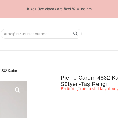
İlk kez üye olacaklara özel %10 indirim!
 4832 Kadın
Pierre Cardin 4832 Ka
Sütyen-Taş Rengi
☆
☆
☆
☆
☆
Bu ürün şu anda stokta yok vey