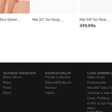
 Ten Rengi…
Nbb 328 Ten Renk…
Nbb 389 Sarı Mint…
499,99
₺
SEZONUN TRENDLERI
KOLEKSIYONLAR
LUXIA SWIMWE
Bikini Takımı
Private Collection
Hakkımızda
Mayo
Babydoll/Bodysuit
Kampanyalar
Pareo
Harness
Mesafeli Satış 
Bikini
İndirim
Teslimat & İade 
Çerez Politikası
KVKK & Üye Kişi
Metni
Luxia Blog