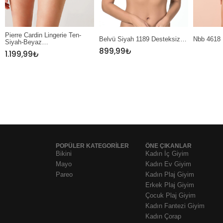
Belvü Siyah 1189 Desteksiz…
Nbb 4618 Ekru Dantel…
Nbb 327
899,99
₺
POPÜLER KATEGORİLER
ÖNE ÇIKANLAR
Bikini
Kadın İç Giyim
Mayo
Kadın Ev Giyim
Pareo
Kadın Plaj Giyim
Erkek Plaj Giyim
Çocuk Plaj Giyim
Kadın Fantezi Giyim
Kadın Çorap