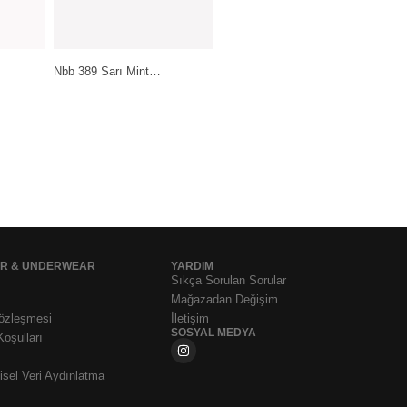
Pierre Cardin Lingerie Ten-
Daymod Lady Fity 15…
Siyah-Beyaz…
199,99
₺
399,99
₺
1.199,99
₺
AR & UNDERWEAR
YARDIM
Sıkça Sorulan Sorular
Mağazadan Değişim
Sözleşmesi
İletişim
SOSYAL MEDYA
Koşulları
sel Veri Aydınlatma