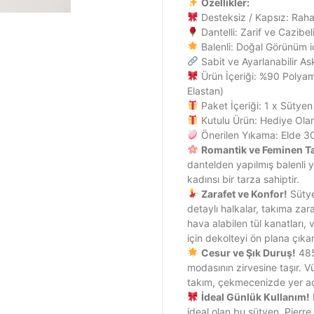
Özellikler:
Desteksiz / Kapsız: Raha
Dantelli: Zarif ve Cazibel
Balenli: Doğal Görünüm i
Sabit ve Ayarlanabilir Ask
Ürün İçeriği: %90 Polya
Elastan)
Paket İçeriği: 1 x Sütyen
Kutulu Ürün: Hediye Ol
Önerilen Yıkama: Elde 3
Romantik ve Feminen T
dantelden yapılmış balenli 
kadınsı bir tarza sahiptir.
Zarafet ve Konfor!
Sütye
detaylı halkalar, takıma za
hava alabilen tül kanatları, 
için dekolteyi ön plana çıkar
Cesur ve Şık Duruş!
485
modasının zirvesine taşır. 
takım, çekmecenizde yer 
İdeal Günlük Kullanım!
ideal olan bu sütyen, Pierr