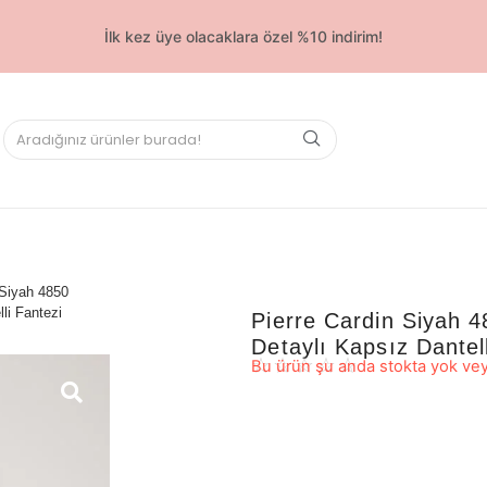
İlk kez üye olacaklara özel %10 indirim!
 Siyah 4850
li Fantezi
Pierre Cardin Siyah 4
Detaylı Kapsız Dantel
☆
☆
☆
☆
☆
Bu ürün şu anda stokta yok vey