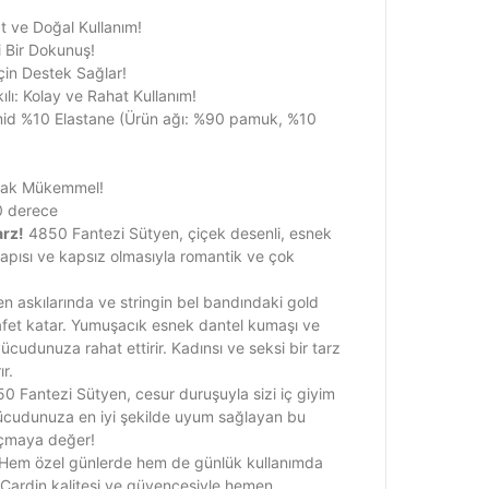
t ve Doğal Kullanım!
i Bir Dokunuş!
çin Destek Sağlar!
ılı: Kolay ve Rahat Kullanım!
mid %10 Elastane (Ürün ağı: %90 pamuk, %10
arak Mükemmel!
0 derece
arz!
4850 Fantezi Sütyen, çiçek desenli, esnek
yapısı ve kapsız olmasıyla romantik ve çok
n askılarında ve stringin bel bandındaki gold
rafet katar. Yumuşacık esnek dantel kumaşı ve
vücudunuza rahat ettirir. Kadınsı ve seksi bir tarz
ır.
0 Fantezi Sütyen, cesur duruşuyla sizi iç giyim
Vücudunuza en iyi şekilde uyum sağlayan bu
açmaya değer!
Hem özel günlerde hem de günlük kullanımda
e Cardin kalitesi ve güvencesiyle hemen