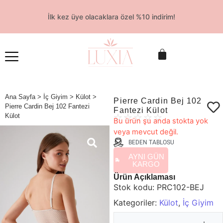
İlk kez üye olacaklara özel %10 indirim!
Ana Sayfa
>
İç Giyim
>
Külot
>
Pierre Cardin Bej 102
Pierre Cardin Bej 102 Fantezi
Fantezi Külot
Külot
☆
☆
☆
☆
☆
Bu ürün şu anda stokta yok
veya mevcut değil.
BEDEN TABLOSU
AYNI GÜN
KARGO
Ürün Açıklaması
Stok kodu:
PRC102-BEJ
Kategoriler:
Külot
,
İç Giyim