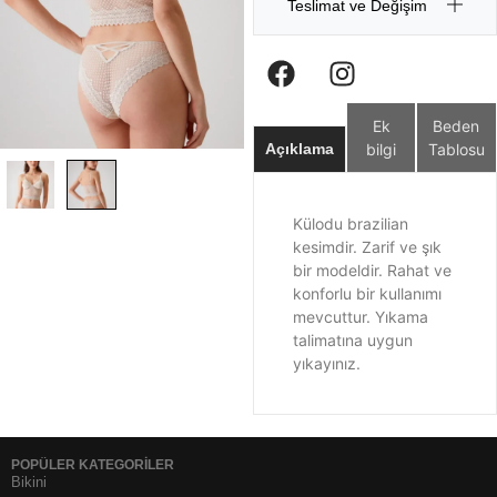
Teslimat ve Değişim
Ek
Beden
bilgi
Tablosu
Açıklama
Külodu brazilian
kesimdir. Zarif ve şık
bir modeldir. Rahat ve
konforlu bir kullanımı
mevcuttur. Yıkama
talimatına uygun
yıkayınız.
POPÜLER KATEGORİLER
Bikini