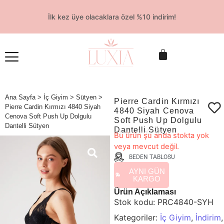
İlk kez üye olacaklara özel %10 indirim!
Ana Sayfa
>
İç Giyim
>
Sütyen
>
Pierre Cardin Kırmızı
Pierre Cardin Kırmızı 4840 Siyah
4840 Siyah Cenova
Cenova Soft Push Up Dolgulu
Soft Push Up Dolgulu
Dantelli Sütyen
Dantelli Sütyen
☆
☆
☆
☆
☆
Bu ürün şu anda stokta yok
veya mevcut değil.
BEDEN TABLOSU
AYNI GÜN
KARGO
Ürün Açıklaması
Stok kodu:
PRC4840-SYH
Kategoriler:
İç Giyim
,
İndirim
,