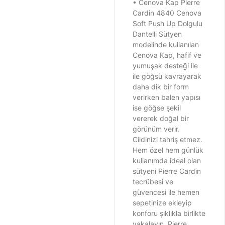
• Cenova Kap Pierre
Cardin 4840 Cenova
Soft Push Up Dolgulu
Dantelli Sütyen
modelinde kullanılan
Cenova Kap, hafif ve
yumuşak desteği ile
ile göğsü kavrayarak
daha dik bir form
verirken balen yapısı
ise göğse şekil
vererek doğal bir
görünüm verir.
Cildinizi tahriş etmez.
Hem özel hem günlük
kullanımda ideal olan
sütyeni Pierre Cardin
tecrübesi ve
güvencesi ile hemen
sepetinize ekleyip
konforu şıklıkla birlikte
yakalayın. Pierre