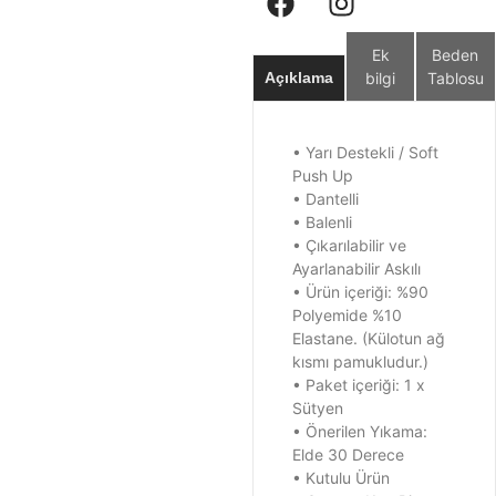
Ek
Beden
bilgi
Tablosu
Açıklama
• Yarı Destekli / Soft
Push Up
• Dantelli
• Balenli
• Çıkarılabilir ve
Ayarlanabilir Askılı
• Ürün içeriği: %90
Polyemide %10
Elastane. (Külotun ağ
kısmı pamukludur.)
• Paket içeriği: 1 x
Sütyen
• Önerilen Yıkama:
Elde 30 Derece
• Kutulu Ürün