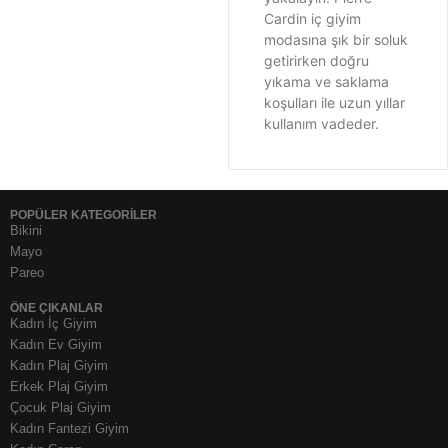
Cardin iç giyim
modasına şık bir soluk
getirirken doğru
yıkama ve saklama
koşulları ile uzun yıllar
kullanım vadeder.
POPÜLER KATEGORİLER
Bikini
Mayo
Pareo
ÖNE ÇIKANLAR
Kadın İç Giyim
Kadın Ev Giyim
Kadın Plaj Giyim
Erkek Plaj Giyim
Çocuk Plaj Giyim
Kadın Fantezi Giyim