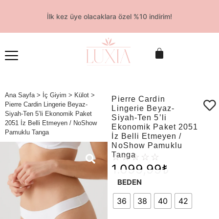
İlk kez üye olacaklara özel %10 indirim!
Ana Sayfa
>
İç Giyim
>
Külot
>
Pierre Cardin
Pierre Cardin Lingerie Beyaz-
Lingerie Beyaz-
Siyah-Ten 5’li Ekonomik Paket
Siyah-Ten 5’li
2051 İz Belli Etmeyen / NoShow
Ekonomik Paket 2051
Pamuklu Tanga
İz Belli Etmeyen /
NoShow Pamuklu
Tanga
☆
☆
☆
☆
☆
1.099,99
₺
BEDEN
36
38
40
42