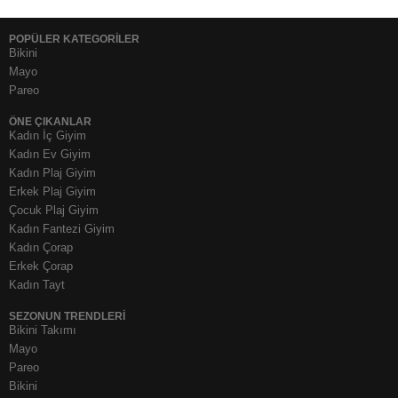
POPÜLER KATEGORİLER
Bikini
Mayo
Pareo
ÖNE ÇIKANLAR
Kadın İç Giyim
Kadın Ev Giyim
Kadın Plaj Giyim
Erkek Plaj Giyim
Çocuk Plaj Giyim
Kadın Fantezi Giyim
Kadın Çorap
Erkek Çorap
Kadın Tayt
SEZONUN TRENDLERI
Bikini Takımı
Mayo
Pareo
Bikini