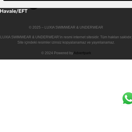
© 2025 – LUXIA SWIMWEAR & UNDERWEAR
LUXIA SWIMWEAR & UNDERWEAR
’in resmi internet sitesidir. Tüm hakları saklıdır.
Site içindeki resimler izinsiz kopyalanamaz ve yayınlanamaz.
© 2024 Powered by
Advertpark