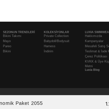
SEZONUN TRENDLERI
KOLEKSIYONLAR
LUXIA SWIMWE
Bikini Takımı
Private Collection
Hakkımızda
Mayo
Babydoll/Bodysuit
Kampanyalar
Pareo
Harness
Mesafeli Satış 
Bikini
İndirim
Teslimat & İade 
Çerez Politikası
KVKK & Üye Kişi
Metni
Luxia Blog
konomik Paket 2055
1