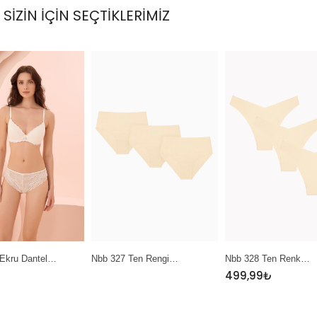
SİZİN İÇİN SEÇTİKLERİMİZ
 Ten Rengi…
Nbb 328 Ten Renk…
Nbb 389 Sarı Mint…
499,99
₺