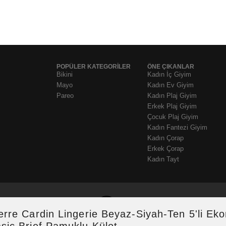
POPÜLER KATEGORİLER
ÖNE ÇIKANLAR
Bikini
Kadın İç Giyim
Mayo
Kadın Ev Giyim
Pareo
Kadın Plaj Giyim
Erkek Plaj Giyim
Çocuk Plaj Giyim
Kadın Fantezi Giyim
Kadın Çorap
Erkek Çorap
Kadın Tayt
erre Cardin Lingerie Beyaz-Siyah-Ten 5'li E