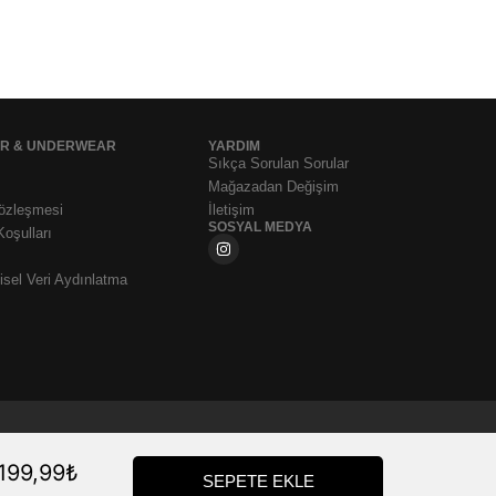
AR & UNDERWEAR
YARDIM
Sıkça Sorulan Sorular
Mağazadan Değişim
Sözleşmesi
İletişim
SOSYAL MEDYA
Koşulları
sel Veri Aydınlatma
.199,99
₺
SEPETE EKLE