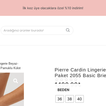
İlk kez üye olacaklara özel %10 indirim!
ngerie Beyaz-
f Pamuklu Külot
Pierre Cardin Lingeri
Paket 2055 Basic Bri
☆
☆
☆
☆
☆
1.199,99
₺
BEDEN
36
38
40