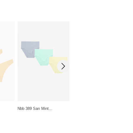
Pierre Cardin Lingerie Ten-
Daymod Lady Fity 15…
Siyah-Beyaz…
199,99
₺
399,99
₺
1.199,99
₺