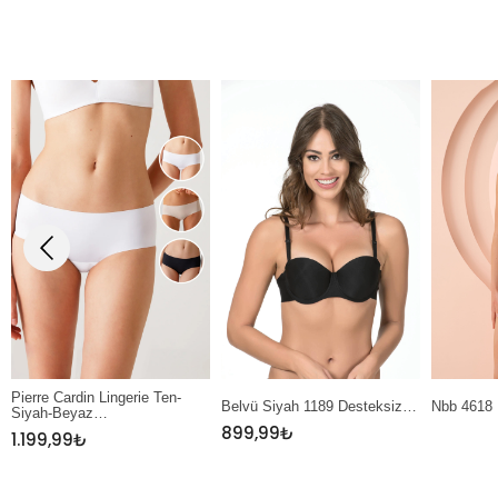
Belvü Siyah 1189 Desteksiz…
Nbb 4618 Ekru Dantel…
Nbb 327
899,99
₺