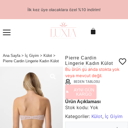
İlk kez üye olacaklara özel %10 indirim!
Ana Sayfa
>
İç Giyim
>
Külot
>
Pierre Cardin
Pierre Cardin Lingerie Kadın Külot
Lingerie Kadın Külot
☆
☆
☆
☆
☆
Bu ürün şu anda stokta yok
veya mevcut değil.
BEDEN TABLOSU
AYNI GÜN
KARGO
Ürün Açıklaması
Stok kodu:
Yok
Kategoriler:
Külot
,
İç Giyim