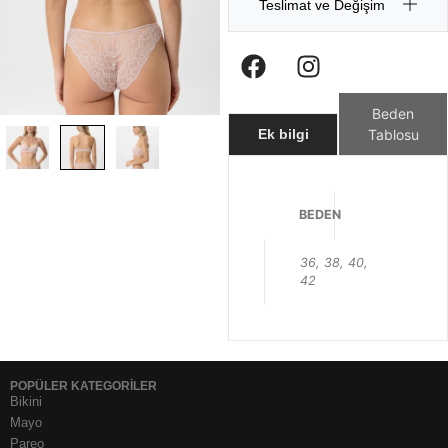
Teslimat ve Değişim
Beden
Tablosu
Ek bilgi
BEDEN
36, 38, 40,
42
POPÜLER KATEGORİLER
Bikini
Mayo
Pareo