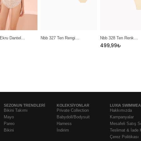
 Ten Rengi…
Nbb 328 Ten Renk…
Nbb 389 Sarı Mint…
499,99
₺
SEZONUN TRENDLERI
KOLEKSIYONLAR
LUXIA SWIMWE
Bikini Takımı
Private Collection
Hakkımızda
Mayo
Babydoll/Bodysuit
Kampanyalar
Pareo
Harness
Mesafeli Satış 
Bikini
İndirim
Teslimat & İade 
Çerez Politikası