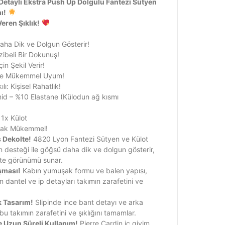
Detaylı Ekstra Push Up Dolgulu Fantezi Sütyen
ı!
eren Şıklık!
aha Dik ve Dolgun Gösterir!
ibeli Bir Dokunuş!
in Şekil Verir!
 ve Mükemmel Uyum!
lı: Kişisel Rahatlık!
id – %10 Elastane (Külodun ağ kısmı
 1x Külot
arak Mükemmel!
 Dekolte!
4820 Lyon Fantezi Sütyen ve Külot
n desteği ile göğsü daha dik ve dolgun gösterir,
lte görünümü sunar.
uşması!
Kabın yumuşak formu ve balen yapısı,
 dantel ve ip detayları takımın zarafetini ve
k Tasarım!
Slipinde ince bant detayı ve arka
bu takımın zarafetini ve şıklığını tamamlar.
le Uzun Süreli Kullanım!
Pierre Cardin iç giyim