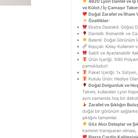
4820 Lyon Dantel ve İp 
ve Külot / İç Çamaşır Takım
Doğal Zarafet ve İlham V
Özellikler:
Ekstra Destekli: Göğsü D
Dantelli: Romantik ve Caz
Balenli: Doğal Görünüm İç
Kopçalı: Kolay Kullanım
Sabit ve Ayarlanabilir Askı
Ürün İçeriği: %90 Polyam
pamukludur)
Paket İçeriği: 1x Sütyen,
Kutulu Ürün: Hediye Ol
Doğal Dolgunluk ve Hoş
Takımı, kullanılan Lyon Kapı
aynı zamanda hoş bir deko
Zarafet ve Şıklığın Bul
doğal bir görünüm sağlarken
şıklığını tamamlar.
Göz Alıcı Detaylar ve Şı
kısmının transparan olması, 
Pierre Cardin Kalitesiy