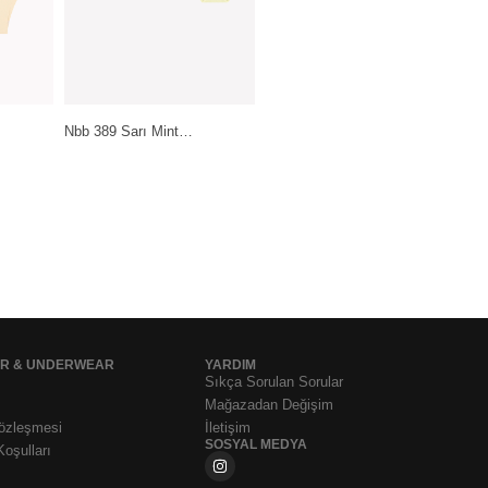
Pierre Cardin Lingerie Ten-
Daymod Lady Fity 15…
Siyah-Beyaz…
199,99
₺
399,99
₺
1.199,99
₺
AR & UNDERWEAR
YARDIM
Sıkça Sorulan Sorular
Mağazadan Değişim
Sözleşmesi
İletişim
SOSYAL MEDYA
Koşulları