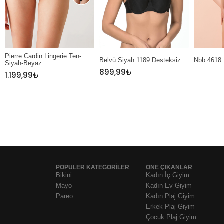
Belvü Siyah 1189 Desteksiz…
Nbb 4618 Ekru Dantel…
Nbb 327
899,99
₺
POPÜLER KATEGORİLER
ÖNE ÇIKANLAR
Bikini
Kadın İç Giyim
Mayo
Kadın Ev Giyim
Pareo
Kadın Plaj Giyim
Erkek Plaj Giyim
Çocuk Plaj Giyim