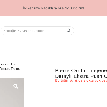
İlk kez üye olacaklara özel %10 indirim!
ingerie Lila
Dolgulu Fantezi
Pierre Cardin Lingeri
Detaylı Ekstra Push 
☆
☆
☆
☆
☆
Bu ürün şu anda stokta yok vey