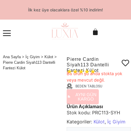
İlk kez üye olacaklara özel %10 indirim!
Ana Sayfa
>
İç Giyim
>
Külot
>
Pierre Cardin
Pierre Cardin Siyah113 Dantelli
Siyah113 Dantelli
Fantezi Külot
Fantezi Külot
☆
☆
☆
☆
☆
Bu ürün şu anda stokta yok
veya mevcut değil.
BEDEN TABLOSU
AYNI GÜN
KARGO
Ürün Açıklaması
Stok kodu:
PRC113-SYH
Kategoriler:
Külot
,
İç Giyim