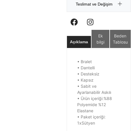
Teslimat ve Değişim
Ek
Beden
bilgi
Tablosu
Açıklama
• Bralet
• Dantelli
• Desteksiz
• Kapsız
• Sabit ve
Ayarlanabilir Askılı
• Ürün içeriği:%88
Polyemide %12
Elastane
• Paket içeriği:
1xSütyen