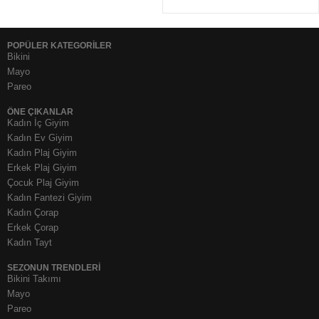
POPÜLER KATEGORİLER
Bikini
Mayo
Pareo
ÖNE ÇIKANLAR
Kadın İç Giyim
Kadın Ev Giyim
Kadın Plaj Giyim
Erkek Plaj Giyim
Çocuk Plaj Giyim
Kadın Fantezi Giyim
Kadın Çorap
Erkek Çorap
Kadın Tayt
SEZONUN TRENDLERI
Bikini Takımı
Mayo
Pareo