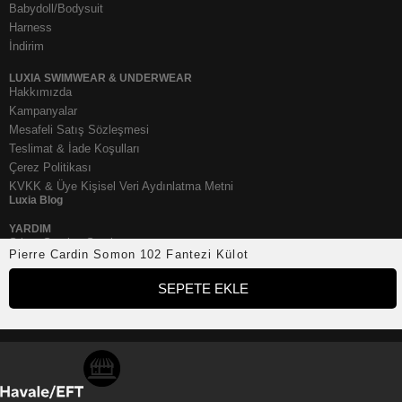
Babydoll/Bodysuit
Harness
İndirim
LUXIA SWIMWEAR & UNDERWEAR
Hakkımızda
Kampanyalar
Mesafeli Satış Sözleşmesi
Teslimat & İade Koşulları
Çerez Politikası
KVKK & Üye Kişisel Veri Aydınlatma Metni
Luxia Blog
YARDIM
Sıkça Sorulan Sorular
Pierre Cardin Somon 102 Fantezi Külot
Mağazadan Değişim
İletişim
SEPETE EKLE
SOSYAL MEDYA