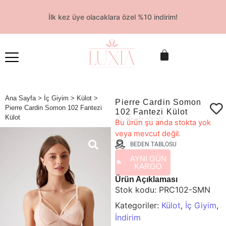
İlk kez üye olacaklara özel %10 indirim!
Ana Sayfa
>
İç Giyim
>
Külot
>
Pierre Cardin Somon
Pierre Cardin Somon 102 Fantezi
102 Fantezi Külot
Külot
☆
☆
☆
☆
☆
Bu ürün şu anda stokta yok
veya mevcut değil.
BEDEN TABLOSU
AYNI GÜN
KARGO
Ürün Açıklaması
Stok kodu:
PRC102-SMN
Kategoriler:
Külot
,
İç Giyim
,
İndirim