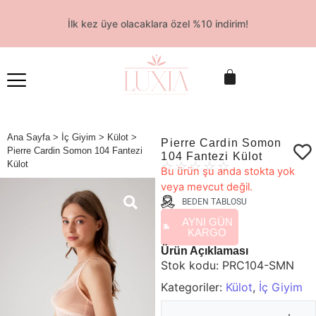
İlk kez üye olacaklara özel %10 indirim!
Ana Sayfa
>
İç Giyim
>
Külot
>
Pierre Cardin Somon
Pierre Cardin Somon 104 Fantezi
104 Fantezi Külot
Külot
☆
☆
☆
☆
☆
Bu ürün şu anda stokta yok
veya mevcut değil.
BEDEN TABLOSU
AYNI GÜN
KARGO
Ürün Açıklaması
Stok kodu:
PRC104-SMN
Kategoriler:
Külot
,
İç Giyim